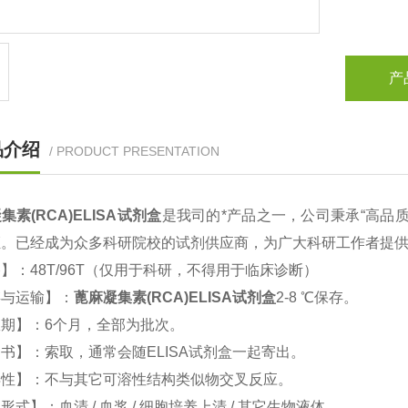
产
品介绍
/ PRODUCT PRESENTATION
集素(RCA)ELISA试剂盒
是我司的*产品之一，公司秉承“高品
证。已经成为众多科研院校的试剂供应商，为广大科研工作者提
】：48T/96T（仅用于科研，不得用于临床诊断）
存与运输】：
蓖麻凝集素(RCA)ELISA试剂盒
2-8 ℃保存。
期】：6个月，全部为批次。
书】：索取，通常会随ELISA试剂盒一起寄出。
异性】：不与其它可溶性结构类似物交叉反应。
形式】：血清 / 血浆 / 细胞培养上清 / 其它生物液体。