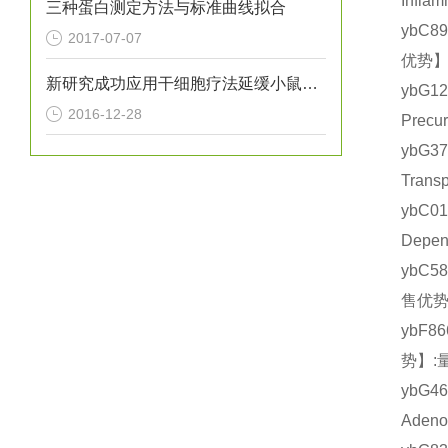
Infl
三种蛋白测定方法与标准曲线拟合
ybC8
2017-07-07
优势】
新研究成功应用干细胞疗法延缓小鼠亨廷顿氏病进展
ybG1
2016-12-28
Prec
ybG3
Tran
ybC0
Depe
ybC5
售优势
ybF8
势】:
ybG4
Aden