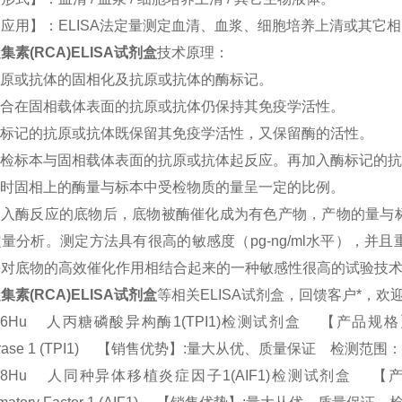
应用】：ELISA法定量测定血清、血浆、细胞培养上清或其它
集素(RCA)ELISA试剂盒
技术原理：
原或抗体的固相化及抗原或抗体的酶标记。
合在固相载体表面的抗原或抗体仍保持其免疫学活性。
标记的抗原或抗体既保留其免疫学活性，又保留酶的活性。
受检标本与固相载体表面的抗原或抗体起反应。再加入酶标记的抗
时固相上的酶量与标本中受检物质的量呈一定的比例。
加入酶反应的底物后，底物被酶催化成为有色产物，产物的量与
量分析。测定方法具有很高的敏感度（pg-ng/ml水平），
酶对底物的高效催化作用相结合起来的一种敏感性很高的试验技
集素(RCA)ELISA试剂盒
等相关ELISA试剂盒，回馈客户*，
06Hu 人丙糖磷酸异构酶1(TPI1)检测试剂盒 【产品规格】：96T/48
erase 1 (TPI1) 【销售优势】:量大从优、质量保证 检测范围：9.
288Hu 人同种异体移植炎症因子1(AIF1)检测试剂盒 【产品规格】：9