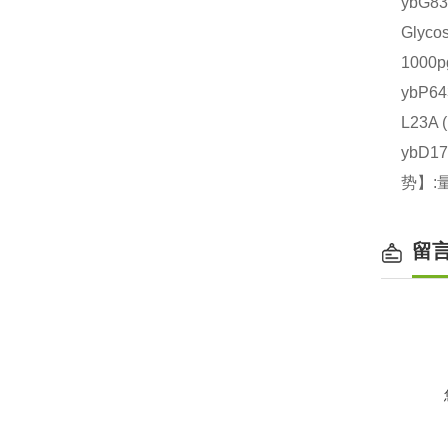
ybG
Glyc
1000
ybP6
L23
ybD1
势】:
留