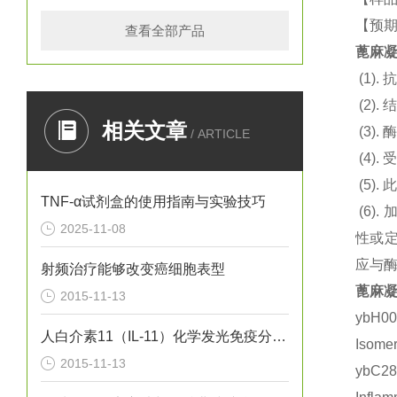
【预期
查看全部产品
蓖麻凝
(1).
抗
(2).
结
相关文章
(3).
酶
/ ARTICLE
(4).
(5).
此
TNF-α试剂盒的使用指南与实验技巧
(6).
2025-11-08
性或定
应与
射频治疗能够改变癌细胞表型
蓖麻凝
2015-11-13
ybH0
人白介素11（IL-11）化学发光免疫分析试剂盒
Isom
2015-11-13
ybC