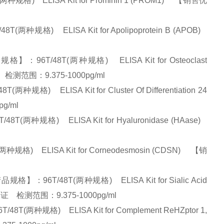
) ELISA Kit for Prominin 1 (PROM1) 【销售优
) ELISA Kit for Apolipoprotein B (APOB)
/48T(两种规格) ELISA Kit for Osteoclast
 检测范围：9.375-1000pg/ml
LISA Kit for Cluster Of Differentiation 24
pg/ml
规格) ELISA Kit for Hyaluronidase (HAase)
 ELISA Kit for Corneodesmosin (CDSN) 【销
6T/48T(两种规格) ELISA Kit for Sialic Acid
质量保证 检测范围：9.375-1000pg/ml
规格) ELISA Kit for Complement ReHZptor 1,