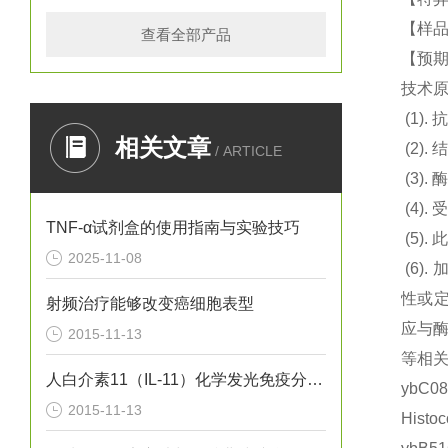
【样品
查看全部产品
【预期
技术
(1).
抗
相关文章
(2).
结
/ ARTICLE
(3).
酶
(4).
TNF-α试剂盒的使用指南与实验技巧
(5).
此
2025-11-08
(6).
性或定
射频治疗能够改变癌细胞表型
应与
2015-11-13
等相关
人白介素11（IL-11）化学发光免疫分析试剂盒
ybC
2015-11-13
Hist