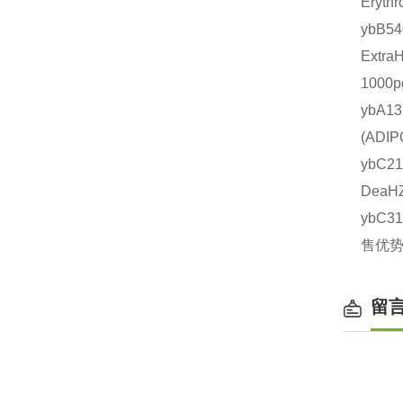
Eryt
ybB
Extr
1000
ybA1
(AD
ybC
DeaH
ybC3
售优势
留