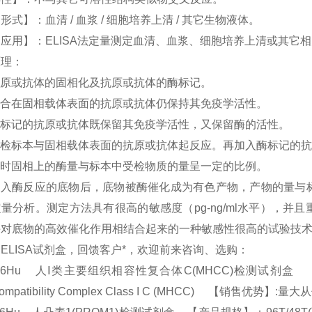
形式】：血清 / 血浆 / 细胞培养上清 / 其它生物液体。
应用】：ELISA法定量测定血清、血浆、细胞培养上清或其它
原理：
原或抗体的固相化及抗原或抗体的酶标记。
合在固相载体表面的抗原或抗体仍保持其免疫学活性。
标记的抗原或抗体既保留其免疫学活性，又保留酶的活性。
受检标本与固相载体表面的抗原或抗体起反应。再加入酶标记的抗
时固相上的酶量与标本中受检物质的量呈一定的比例。
加入酶反应的底物后，底物被酶催化成为有色产物，产物的量与
量分析。测定方法具有很高的敏感度（pg-ng/ml水平），
酶对底物的高效催化作用相结合起来的一种敏感性很高的试验技
ELISA试剂盒，回馈客户*，欢迎前来咨询、选购：
086Hu 人Ⅰ类主要组织相容性复合体C(MHCC)检测试剂盒 【产品规格
ocompatibility Complex Class I C (MHCC) 【销售优