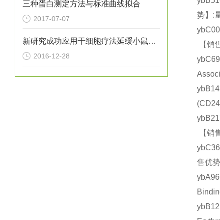
ybB5
三种蛋白测定方法与标准曲线拟合
势】:
2017-07-07
ybC0
新研究成功应用干细胞疗法延缓小鼠亨廷顿氏病进展
【销售
2016-12-28
ybC
Asso
ybB1
(CD
ybB2
【销售
ybC3
售优势
ybA9
Bind
ybB1