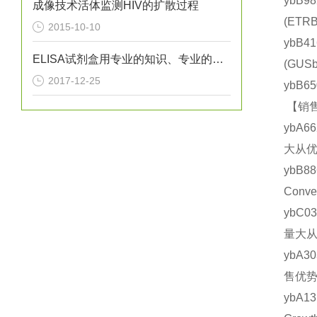
ybB9
成像技术活体监测HIV的扩散过程
(ET
2015-10-10
ybB4
ELISA试剂盒用专业的知识、专业的设备
(GU
2017-12-25
ybB6
【销售
ybA6
大从优
ybB8
Conv
ybC0
量大从
ybA3
售优势
ybA1