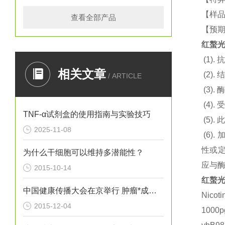
【样品
查看全部产品
【预期
红螯光
(1).
抗
相关文章
(2).
结
/ ARTICLE
(3).
酶
(4).
TNF-α试剂盒的使用指南与实验技巧
(5).
此
2025-11-08
(6).
性或定
为什么干细胞可以维持多潜能性？
应与
2015-10-14
红螯光
中国健康传播大会在京举行 肿瘤*成为热议焦点
Nico
2015-12-04
1000