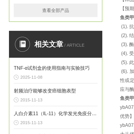
【预期
查看全部产品
鱼类甲
(1).
抗
(2).
结
相关文章
(3).
酶
/ ARTICLE
(4).
(5).
此
TNF-α试剂盒的使用指南与实验技巧
(6).
2025-11-08
性或定
应与
射频治疗能够改变癌细胞表型
鱼类甲
2015-11-13
ybA0
人白介素11（IL-11）化学发光免疫分析试剂盒
优势】
2015-11-13
ybA0