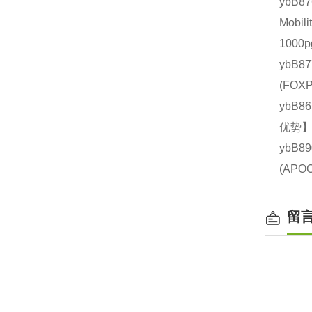
ybB
Mobi
1000
ybB8
(FO
ybB8
优势】
ybB8
(AP
留