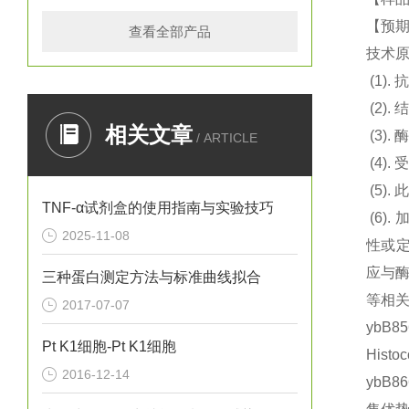
【预期
查看全部产品
技术
(1).
抗
(2).
结
相关文章
(3).
酶
/ ARTICLE
(4).
(5).
此
TNF-α试剂盒的使用指南与实验技巧
(6).
2025-11-08
性或定
应与
三种蛋白测定方法与标准曲线拟合
等相关
2017-07-07
ybB
Pt K1细胞-Pt K1细胞
Hist
2016-12-14
ybB8