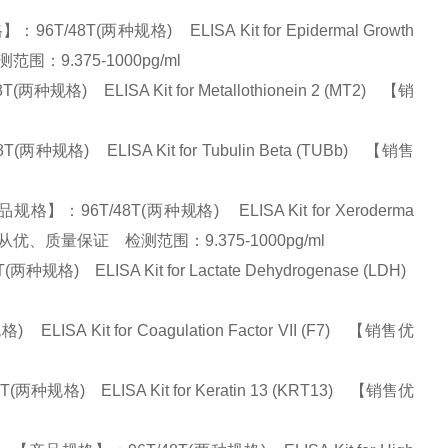
T(两种规格) ELISA Kit for Epidermal Growth
范围：9.375-1000pg/ml
 ELISA Kit for Metallothionein 2 (MT2) 【销
) ELISA Kit for Tubulin Beta (TUBb) 【销售
6T/48T(两种规格) ELISA Kit for Xeroderma
势】:量大从优、质量保证 检测范围：9.375-1000pg/ml
ELISA Kit for Lactate Dehydrogenase (LDH)
 Kit for Coagulation Factor VII (F7) 【销售优
格) ELISA Kit for Keratin 13 (KRT13) 【销售优