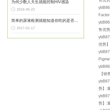
售优势
为何少数人天生就能控制HIV感染
ybB8
2016-05-23
Fact
简单的尿液检测就能知道你吃的是否健康？
ybB8
2017-01-17
售优势
ybB8
优势】
ybB
Pigm
ybB8
【销售
ybB8
势】:
ybB8
势】: