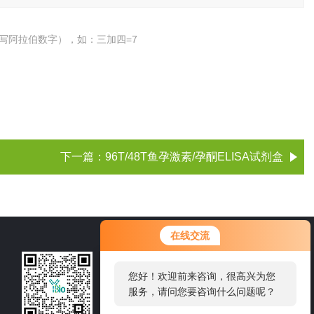
写阿拉伯数字），如：三加四=7
下一篇：
96T/48T鱼孕激素/孕酮ELISA试剂盒
您好！欢迎前来咨询，很高兴为您
在线交流
服务，请问您要咨询什么问题呢？
021-60514606
您好，看您停留很久了，是否找到
了需求产品，您可以直接在线与我
邮箱：sale1@shybsw.net
联系！
地址：上海市沪闵路6088号龙之梦大厦8