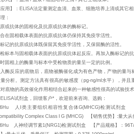
应用】：ELISA法定量测定血清、血浆、细胞培养上清或其它
原理：
原或抗体的固相化及抗原或抗体的酶标记。
合在固相载体表面的抗原或抗体仍保持其免疫学活性。
标记的抗原或抗体既保留其免疫学活性，又保留酶的活性。
受检标本与固相载体表面的抗原或抗体起反应。再加入酶标记的抗
时固相上的酶量与标本中受检物质的量呈一定的比例。
加入酶反应的底物后，底物被酶催化成为有色产物，产物的量与
量分析。测定方法具有很高的敏感度（pg-ng/ml水平），
酶对底物的高效催化作用相结合起来的一种敏感性很高的试验技
ELISA试剂盒，回馈客户*，欢迎前来咨询、选购：
856Hu 人Ⅰ类主要组织相容性复合体G(MHCG)检测试剂盒 【产品规格
ocompatibility Complex Class I G (MHCG) 【销售优势
66Hu 人神经调节素1(NRG1)检测试剂盒 【产品规格】：96T/48T(两种规