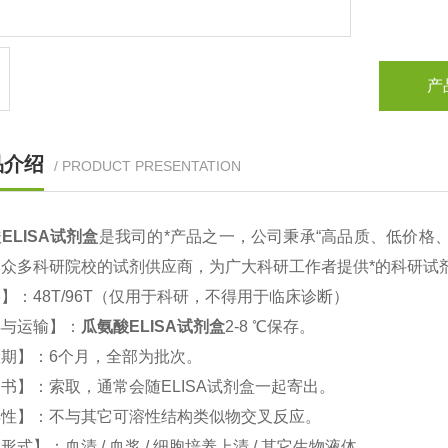
产
品介绍
/ PRODUCT PRESENTATION
ELISA试剂盒
是我司的*产品之一，公司秉承“高品质、低价格
为众多科研院校的试剂供应商，为广大科研工作者提供*的科研
】：48T/96T（仅用于科研，不得用于临床诊断）
存与运输】：
瓜氨酸ELISA试剂盒
2-8 ℃保存。
期】：6个月，全部为批次。
书】：索取，通常会随ELISA试剂盒一起寄出。
异性】：不与其它可溶性结构类似物交叉反应。
形式】：血清 / 血浆 / 细胞培养上清 / 其它生物液体。