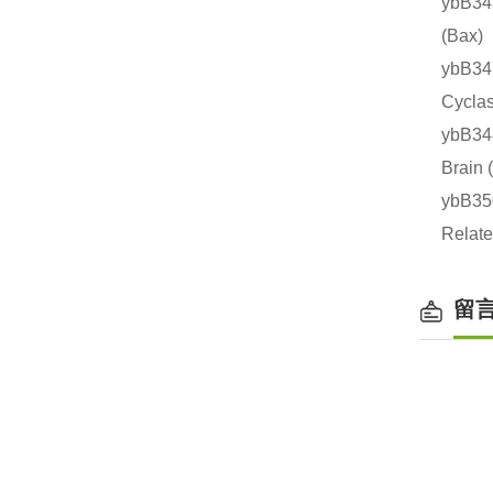
ybB3
(Ba
ybB3
Cycl
ybB3
Brai
ybB3
Rela
留