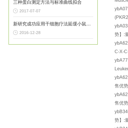
Mus
三种蛋白测定方法与标准曲线拟合
ybA0
2017-07-07
(PK
新研究成功应用干细胞疗法延缓小鼠亨廷顿氏病进展
ybA0
2016-12-28
势】:
ybA6
C-X-
ybA
Leuk
ybA6
售优势
ybA6
售优势
ybB3
势】: