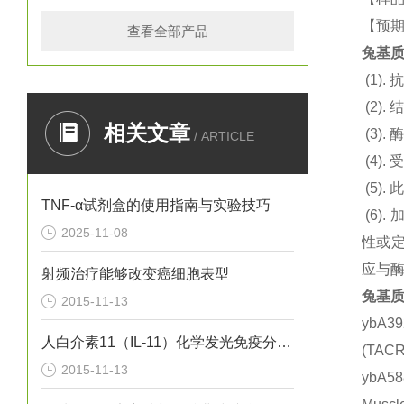
【预期
查看全部产品
兔基质
(1).
抗
(2).
结
相关文章
(3).
酶
/ ARTICLE
(4).
(5).
此
TNF-α试剂盒的使用指南与实验技巧
(6).
2025-11-08
性或定
应与
射频治疗能够改变癌细胞表型
兔基质
2015-11-13
ybA3
人白介素11（IL-11）化学发光免疫分析试剂盒
(TA
2015-11-13
ybA5