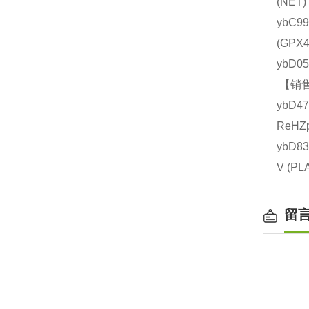
(NE
ybC9
(GP
ybD0
【销售
ybD4
ReHZ
ybD8
V (
留