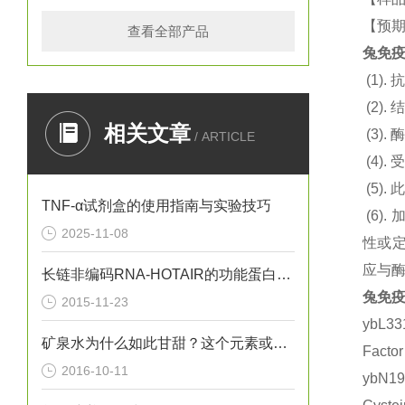
【预期
查看全部产品
兔免疫
(1).
抗
(2).
结
相关文章
(3).
酶
/ ARTICLE
(4).
(5).
此
TNF-α试剂盒的使用指南与实验技巧
(6).
2025-11-08
性或定
应与
长链非编码RNA-HOTAIR的功能蛋白质组学的研究
兔免疫
2015-11-23
ybL3
矿泉水为什么如此甘甜？这个元素或许给出了答案
Fact
2016-10-11
ybN