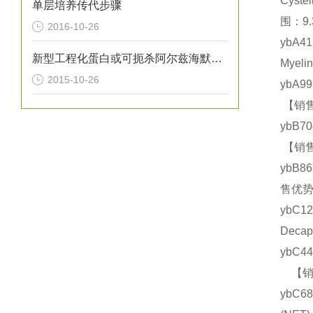
Cyst
单层培养传代步骤
围：9.
2016-10-26
ybA4
新型工程化蛋白或可扼杀阿尔兹海默氏症
Myel
2015-10-26
ybA9
【销售
ybB7
【销售
ybB8
售优势
ybC1
Deca
ybC4
【销售
ybC6