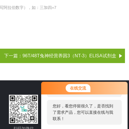
写阿拉伯数字），如：三加四=7
下一篇：
96T/48T兔神经营养因3（NT-3）ELISA试剂盒
您好！欢迎前来咨询，很高兴为您
在线交流
服务，请问您要咨询什么问题呢？
021-60514606
您好，看您停留很久了，是否找到
了需求产品，您可以直接在线与我
邮箱：sale1@shybsw.net
联系！
地址：上海市沪闵路6088号龙之梦大厦8
楼806室
扫码加微信