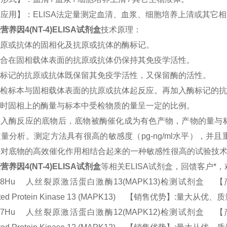
应用】：ELISA法定量测定血清、血浆、细胞培养上清或其它
养因4(NT-4)ELISA试剂盒
技术原理：
原或抗体的固相化及抗原或抗体的酶标记。
合在固相载体表面的抗原或抗体仍保持其免疫学活性。
标记的抗原或抗体既保留其免疫学活性，又保留酶的活性。
受检标本与固相载体表面的抗原或抗体起反应。再加入酶标记的抗
时固相上的酶量与标本中受检物质的量呈一定的比例。
加入酶反应的底物后，底物被酶催化成为有色产物，产物的量与
量分析。测定方法具有很高的敏感度（pg-ng/ml水平），
酶对底物的高效催化作用相结合起来的一种敏感性很高的试验技
养因4(NT-4)ELISA试剂盒
等相关ELISA试剂盒，回馈客户*
578Hu 人丝裂原激活蛋白激酶13(MAPK13)检测试剂盒 【产品规格】
vated Protein Kinase 13 (MAPK13) 【销售优势】:量大从
577Hu 人丝裂原激活蛋白激酶12(MAPK12)检测试剂盒 【产品规格】