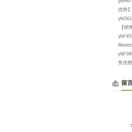
ybH6
优势】
ybG6
【销售
ybF4
Mono
ybF3
售优势
留