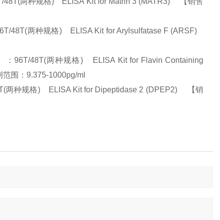
(两种规格) ELISA Kit for Matrin 3 (MATR3) 【销售
规格) ELISA Kit for Arylsulfatase F (ARSF)
(两种规格) ELISA Kit for Flavin Containing
围：9.375-1000pg/ml
) ELISA Kit for Dipeptidase 2 (DPEP2) 【销