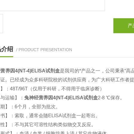
产
品介绍
/ PRODUCT PRESENTATION
营养因4(NT-4)ELISA试剂盒
是我司的*产品之一，公司秉承“高
保证。已经成为众多科研院校的试剂供应商，为广大科研工作者
】：48T/96T（仅用于科研，不得用于临床诊断）
存与运输】：
兔神经营养因4(NT-4)ELISA试剂盒
2-8 ℃保存。
期】：6个月，全部为批次。
书】：索取，通常会随ELISA试剂盒一起寄出。
异性】：不与其它可溶性结构类似物交叉反应。
形式】：血清 / 血浆 / 细胞培养上清 / 其它生物液体。