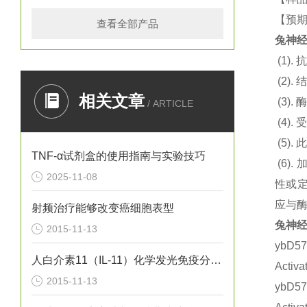
【预期
查看全部产品
兔神经营
(1).
抗
(2).
结
相关文章
(3).
酶
/ ARTICLE
(4).
(5).
此
TNF-α试剂盒的使用指南与实验技巧
(6).
2025-11-08
性或定
应与
射频治疗能够改变癌细胞表型
兔神经营
2015-11-13
ybD
人白介素11（IL-11）化学发光免疫分析试剂盒
Acti
2015-11-13
ybD