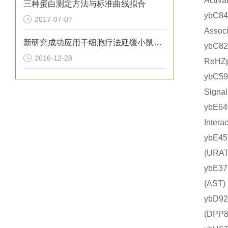
Acti
三种蛋白测定方法与标准曲线拟合
ybC8
2017-07-07
Asso
新研究成功应用干细胞疗法延缓小鼠亨廷顿氏病进展
ybC8
2016-12-28
ReHZ
ybC5
Sign
ybE
Inte
ybE4
(UR
ybE3
(AS
ybD9
(DP