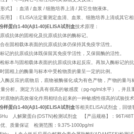
形式】：血清 / 血浆 / 细胞培养上清 / 其它生物液体。
应用】：ELISA法定量测定血清、血浆、细胞培养上清或其它
样蛋白1-40(Aβ1-40)ELISA试剂盒
技术原理：
原或抗体的固相化及抗原或抗体的酶标记。
合在固相载体表面的抗原或抗体仍保持其免疫学活性。
标记的抗原或抗体既保留其免疫学活性，又保留酶的活性。
受检标本与固相载体表面的抗原或抗体起反应。再加入酶标记的抗
时固相上的酶量与标本中受检物质的量呈一定的比例。
加入酶反应的底物后，底物被酶催化成为有色产物，产物的量与
量分析。测定方法具有很高的敏感度（pg-ng/ml水平），
酶对底物的高效催化作用相结合起来的一种敏感性很高的试验技
样蛋白1-40(Aβ1-40)ELISA试剂盒
等相关ELISA试剂盒，回
25Hu 人解聚蛋白(DSTN)检测试剂盒 【产品规格】：96T/48T(两种规格
优、质量保证 检测范围：9.375-1000pg/ml