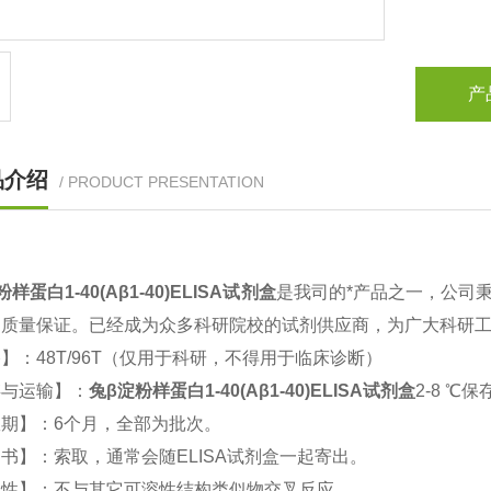
产
品介绍
/ PRODUCT PRESENTATION
样蛋白1-40(Aβ1-40)ELISA试剂盒
是我司的*产品之一，公司
，质量保证。已经成为众多科研院校的试剂供应商，为广大科研
】：48T/96T（仅用于科研，不得用于临床诊断）
存与运输】：
兔β淀粉样蛋白1-40(Aβ1-40)ELISA试剂盒
2-8 ℃保
期】：6个月，全部为批次。
书】：索取，通常会随ELISA试剂盒一起寄出。
异性】：不与其它可溶性结构类似物交叉反应。