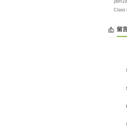
ybH1
Clas
留