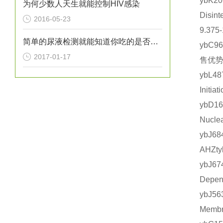
ybK
为何少数人天生就能控制HIV感染
Disi
2016-05-23
9.375
简单的尿液检测就能知道你吃的是否健康？
ybC9
2017-01-17
售优势
ybL4
Init
ybD1
Nuc
ybJ
AHZt
ybJ
Depe
ybJ5
Memb