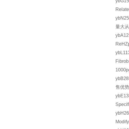
ybG1
Rela
ybN2
量大从
ybA1
ReHZ
ybL
Fibr
1000
ybB2
售优势
ybE1
Spec
ybH2
Modi