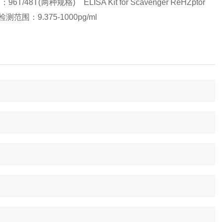
(两种规格) ELISA Kit for Scavenger ReHZptor
测范围：9.375-1000pg/ml