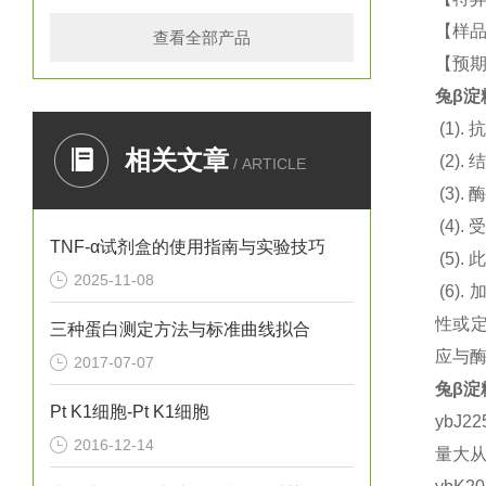
【样品
查看全部产品
【预期
兔β淀粉
(1).
抗
相关文章
(2).
结
/ ARTICLE
(3).
酶
(4).
TNF-α试剂盒的使用指南与实验技巧
(5).
此
2025-11-08
(6).
性或定
三种蛋白测定方法与标准曲线拟合
应与
2017-07-07
兔β淀粉
Pt K1细胞-Pt K1细胞
ybJ2
2016-12-14
量大从