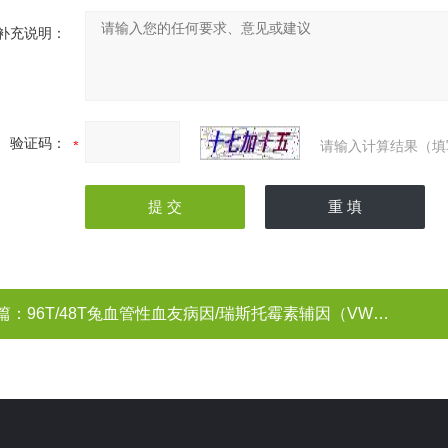
补充说明：
验证码：
请输入计算结果（填
篇：
96T/48T兔血管性血友病因/瑞斯托霉素辅因（VWF）ELISA试剂盒