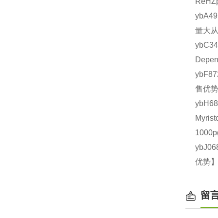
ReHZ
ybA4
量大从
ybC3
Depe
ybF8
售优势
ybH
Myri
1000
ybJ0
优势】
留