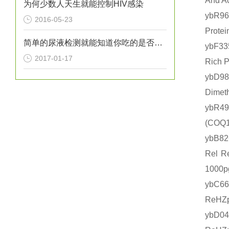
And 
为何少数人天生就能控制HIV感染
ybR9
2016-05-23
Prot
简单的尿液检测就能知道你吃的是否健康？
ybF3
2017-01-17
Rich
ybD9
Dime
ybR4
(CO
ybB8
Rel 
1000
ybC6
ReHZ
ybD0