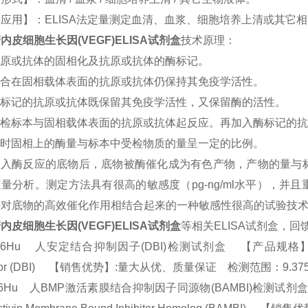
应用】：ELISA法定量测定血清、血浆、细胞培养上清或其它
内皮细胞生长因(VEGF)ELISA试剂盒
技术原理：
原或抗体的固相化及抗原或抗体的酶标记。
合在固相载体表面的抗原或抗体仍保持其免疫学活性。
标记的抗原或抗体既保留其免疫学活性，又保留酶的活性。
受检标本与固相载体表面的抗原或抗体起反应。再加入酶标记的抗
时固相上的酶量与标本中受检物质的量呈一定的比例。
加入酶反应的底物后，底物被酶催化成为有色产物，产物的量与
量分析。测定方法具有很高的敏感度（pg-ng/ml水平），
酶对底物的高效催化作用相结合起来的一种敏感性很高的试验技
内皮细胞生长因(VEGF)ELISA试剂盒
等相关ELISA试剂盒，
96Hu 人安定结合抑制因子(DBI)检测试剂盒 【产品规格】：96T/48T
bitor (DBI) 【销售优势】:量大从优、质量保证 检测范围：9.375-
566Hu 人BMP激活素膜结合抑制因子同源物(BAMBI)检测试剂盒 【产