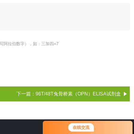
写阿拉伯数字），如：三加四=7
下一篇：
96T/48T兔骨桥素（OPN）ELISA试剂盒
您好！欢迎前来咨询，很高兴为您
在线交流
服务，请问您要咨询什么问题呢？