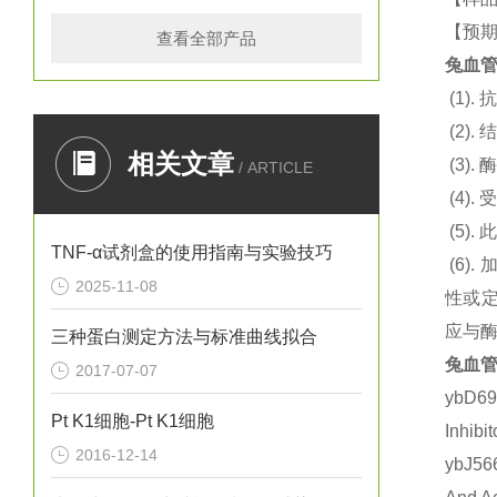
【预期
查看全部产品
兔血管
(1).
抗
(2).
结
相关文章
(3).
酶
/ ARTICLE
(4).
(5).
此
TNF-α试剂盒的使用指南与实验技巧
(6).
2025-11-08
性或定
应与
三种蛋白测定方法与标准曲线拟合
兔血管
2017-07-07
ybD6
Pt K1细胞-Pt K1细胞
Inhi
2016-12-14
ybJ