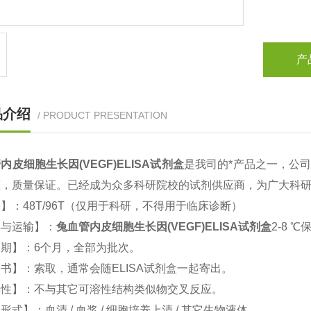
产
品介绍
/ PRODUCT PRESENTATION
内皮细胞生长因(VEGF)ELISA试剂盒
是我司的*产品之一，公
惠，质量保证。已经成为众多科研院校的试剂供应商，为广大科
】：48T/96T（仅用于科研，不得用于临床诊断）
存与运输】：
兔血管内皮细胞生长因(VEGF)ELISA试剂盒
2-8 ℃
期】：6个月，全部为批次。
书】：索取，通常会随ELISA试剂盒一起寄出。
异性】：不与其它可溶性结构类似物交叉反应。
形式】：血清 / 血浆 / 细胞培养上清 / 其它生物液体。