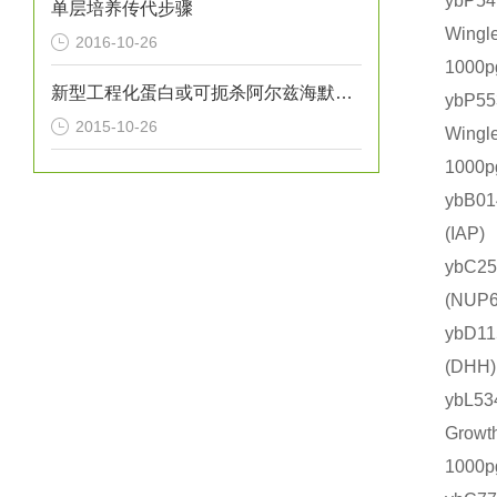
ybP
单层培养传代步骤
Wing
2016-10-26
1000
新型工程化蛋白或可扼杀阿尔兹海默氏症
ybP
2015-10-26
Wing
1000
ybB0
(IA
ybC2
(NU
ybD1
(DH
ybL
Grow
1000