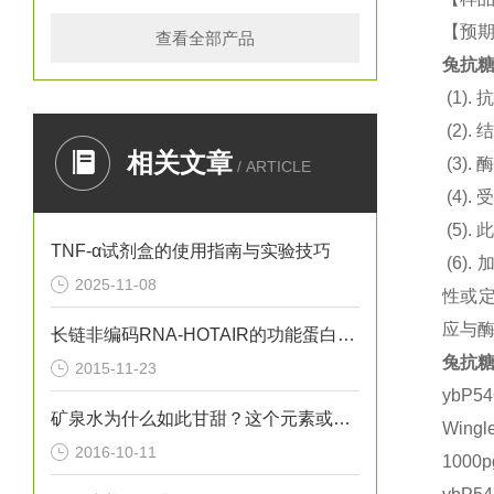
【预期
查看全部产品
兔抗糖
(1).
抗
(2).
结
相关文章
(3).
酶
/ ARTICLE
(4).
(5).
此
TNF-α试剂盒的使用指南与实验技巧
(6).
2025-11-08
性或定
应与
长链非编码RNA-HOTAIR的功能蛋白质组学的研究
兔抗糖
2015-11-23
ybP
矿泉水为什么如此甘甜？这个元素或许给出了答案
Wing
2016-10-11
1000