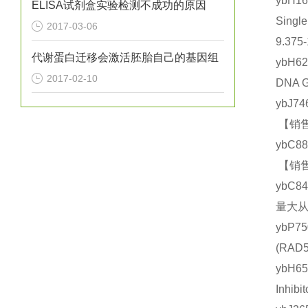
ybH
ELISA试剂盒实验检测不成功的原因
Sing
2017-03-06
9.375
代谢蛋白迁移会激活胚胎自己的基因组
ybH6
2017-02-10
DNA 
ybJ7
【销售
ybC8
【销售
ybC8
量大从
ybP7
(RA
ybH
Inhi