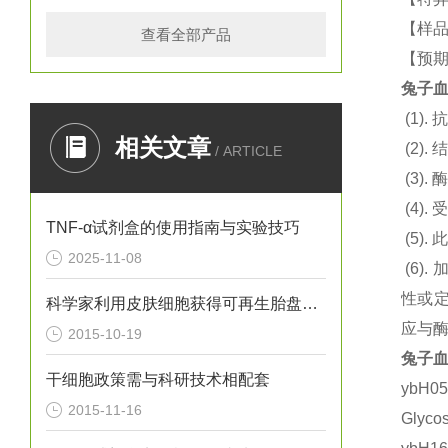
【样品
查看全部产品
【预期
兔子血小
(1).
抗
相关文章
(2).
结
/ ARTICLE
(3).
酶
(4).
TNF-α试剂盒的使用指南与实验技巧
(5).
此
2025-11-08
(6).
性或定
科学家利用皮肤细胞获得可再生胎盘的干细胞
应与
2015-10-19
兔子血小
干细胞政策需与科研技术相配套
ybH0
2015-11-16
Glyc