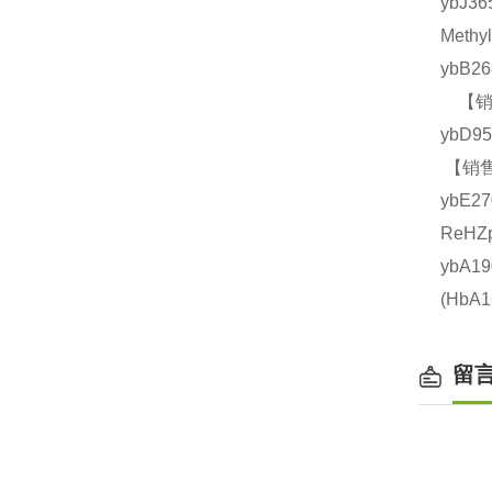
ybJ3
Meth
ybB2
【销售
ybD9
【销售
ybE2
ReHZ
ybA1
(Hb
留