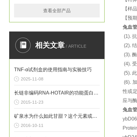
【样品
查看全部产品
【预期
兔血管
(1).
抗
相关文章
(2).
结
/ ARTICLE
(3).
酶
(4).
TNF-α试剂盒的使用指南与实验技巧
(5).
此
2025-11-08
(6).
性或定
长链非编码RNA-HOTAIR的功能蛋白质组学的研究
应与
2015-11-23
兔血管
矿泉水为什么如此甘甜？这个元素或许给出了答案
ybD0
2016-10-11
Prot