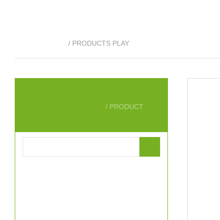
产品展示
/ PRODUCTS PLAY
产品分类
/ PRODUCT
ELISA试剂盒
其它Elisa试剂盒
鸡Elisa试剂盒