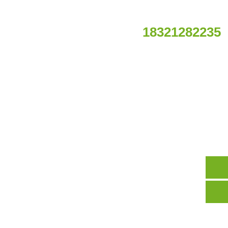
联系电话
在线留言
联系我们
18321282235