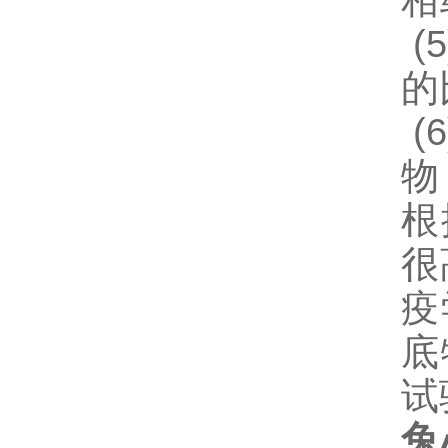
相
(5
的
(6
物
根
很
疫
底
试
兔