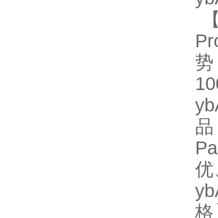
【
Pr
势
1
y
品
P
优
y
格】