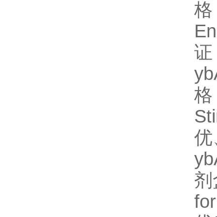
格
E
证
y
格】
S
优
y
剂
fo