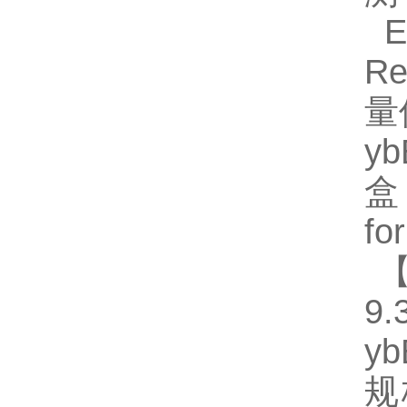
EL
R
量
y
盒
fo
【
9.
y
规格