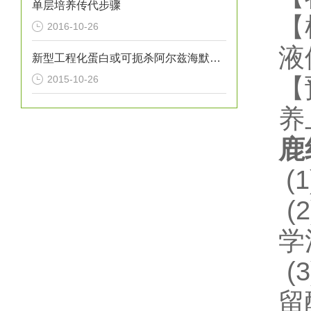
单层培养传代步骤
【
2016-10-26
液
新型工程化蛋白或可扼杀阿尔兹海默氏症
2015-10-26
【
养
鹿
(1
(2
学
(3
留