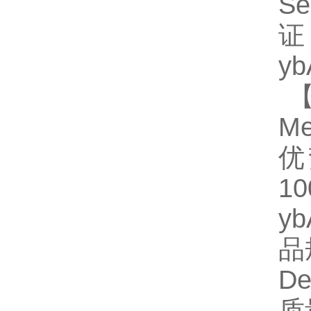
S
证
y
【
Me
优
1
y
品规
D
质