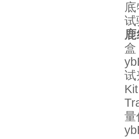
底
试
鹿
盒
y
试
Ki
T
量
y