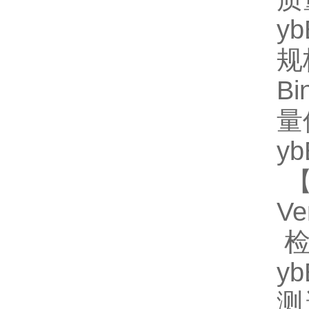
y
规格
B
量
y
【
V
检
y
测