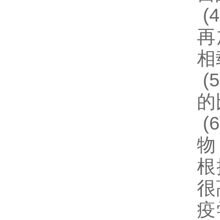
(4
再
相
(5
的
(6
物
根
很
疫