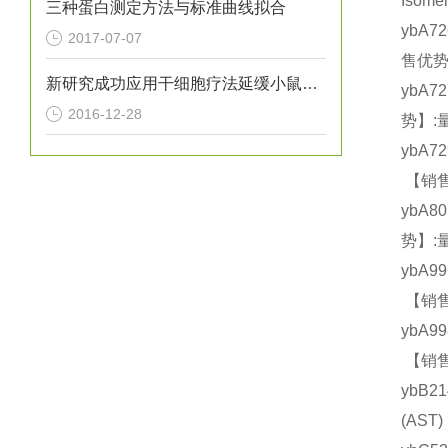
Isom
三种蛋白测定方法与标准曲线拟合
ybA7
2017-07-07
售优势
新研究成功应用干细胞疗法延缓小鼠亨廷顿氏病进展
ybA7
2016-12-28
势】:
ybA7
【销售
ybA8
势】:
ybA9
【销售
ybA9
【销售
ybB2
(AS