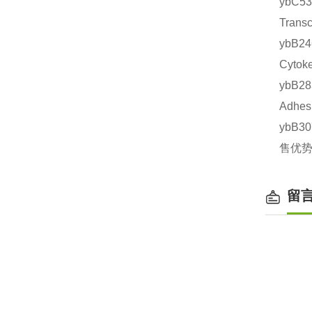
ybC
Tran
ybB
Cyto
ybB2
Adhe
ybB3
售优势
留