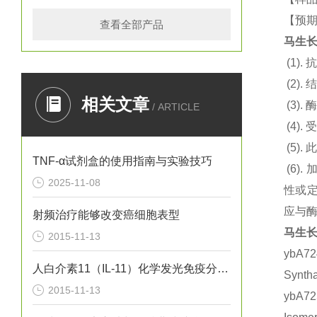
【预期
查看全部产品
马生长
(1).
抗
(2).
结
相关文章
(3).
酶
/ ARTICLE
(4).
(5).
此
TNF-α试剂盒的使用指南与实验技巧
(6).
2025-11-08
性或定
应与
射频治疗能够改变癌细胞表型
马生长
2015-11-13
ybA7
人白介素11（IL-11）化学发光免疫分析试剂盒
Synt
2015-11-13
ybA7