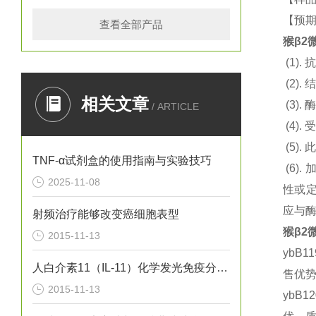
【预期
查看全部产品
猴β2微
(1).
抗
(2).
结
相关文章
(3).
酶
/ ARTICLE
(4).
(5).
此
TNF-α试剂盒的使用指南与实验技巧
(6).
2025-11-08
性或定
应与
射频治疗能够改变癌细胞表型
猴β2微
2015-11-13
ybB1
人白介素11（IL-11）化学发光免疫分析试剂盒
售优势
2015-11-13
ybB1