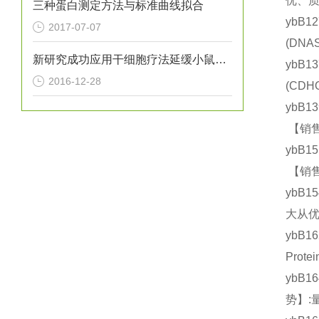
优、质
三种蛋白测定方法与标准曲线拟合
ybB1
2017-07-07
(DN
新研究成功应用干细胞疗法延缓小鼠亨廷顿氏病进展
ybB1
2016-12-28
(CD
ybB1
【销售
ybB1
【销售
ybB1
大从优
ybB1
Prot
ybB1
势】: