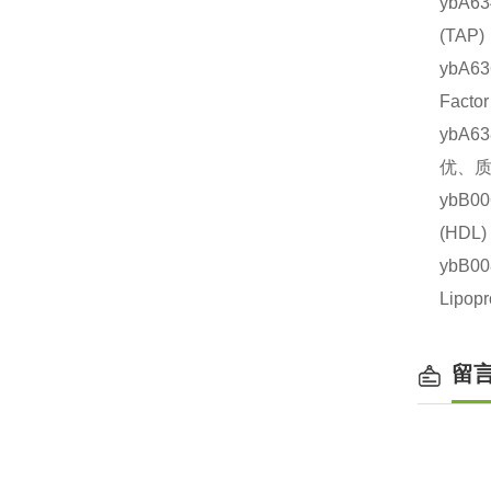
ybA6
(TA
ybA6
Fact
ybA6
优、质
ybB0
(HD
ybB
Lipo
留