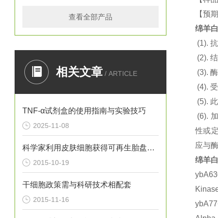
【预期
查看全部产品
绵羊白介
(1).
抗
(2).
结
相关文章
(3).
酶
/ ARTICLE
(4).
(5).
此
TNF-α试剂盒的使用指南与实验技巧
(6).
2025-11-08
性或定
应与
科学家利用皮肤细胞获得可再生胎盘的干细胞
绵羊白介
2015-10-19
ybA6
干细胞政策需与科研技术相配套
Kina
2015-11-16
ybA7