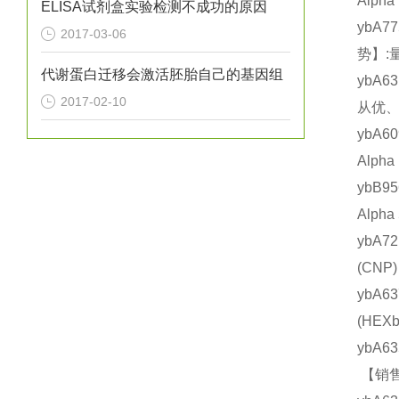
Alp
ELISA试剂盒实验检测不成功的原因
ybA7
2017-03-06
势】:
代谢蛋白迁移会激活胚胎自己的基因组
ybA6
2017-02-10
从优、
ybA6
Alph
ybB9
Alph
ybA7
(CN
ybA6
(HE
ybA6
【销售