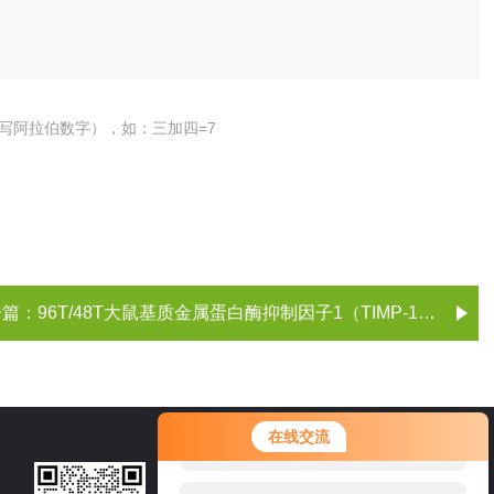
写阿拉伯数字），如：三加四=7
一篇：
96T/48T大鼠基质金属蛋白酶抑制因子1（TIMP-1）ELISA试剂盒
您好！欢迎前来咨询，很高兴为您
在线交流
服务，请问您要咨询什么问题呢？
021-60514606