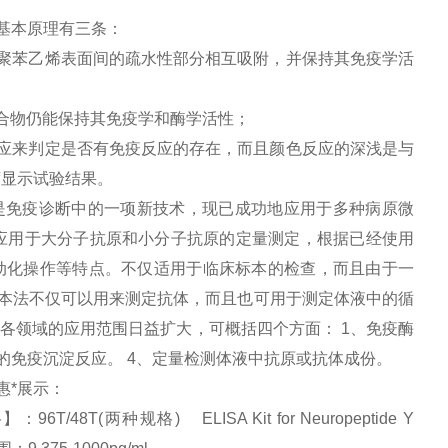
基本原理有三条：
聚苯乙烯表面间的疏水性部分相互吸附，并保持其免疫学活
合物仍能保持其免疫学和酶学活性；
应来判定是否有免疫反应的存在，而且颜色反应的深浅是与
度显示试验结果。
是免疫诊断中的一项新技术，现已成功地应用于多种病原微
应用于大分子抗原和小分子抗原的定量测定，根据已经使用
动化操作等特点。不仅适用于临床标本的检查，而且由于一
本法不仅可以用来测定抗体，而且也可用于测定体液中的循
学各领域的应用范围日益扩大，可概括四个方面：
1
、免疫酶
的免疫沉淀反应。
4
、定量检测体液中抗原或抗体成份。
惠*展示：
8T(两种规格) ELISA Kit for Neuropeptide Y