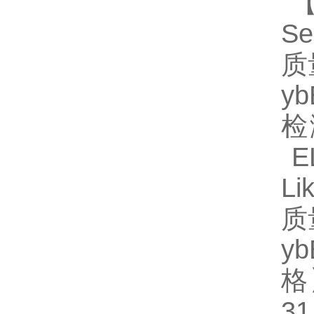
【
S
质
y
检
EL
L
质
y
格】
3