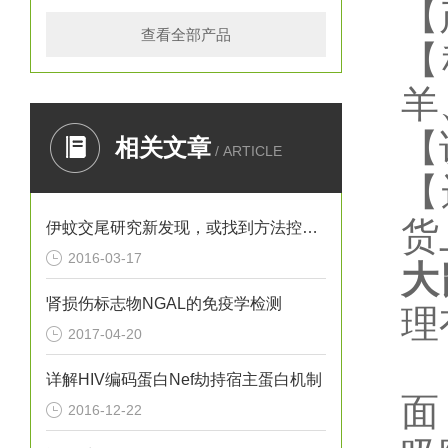
【
查看全部产品
【
羊
【
相关文章
/ ARTICLE
【
货
伊蚊交尾研究新发现，或找到方法控制寨卡病毒
2016-03-17
大
肾损伤标志物NGAL的免疫学检测
理
2017-04-20
详解HIV编码蛋白Nef劫持宿主蛋白机制
面
2016-12-22