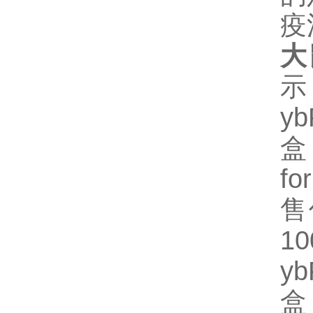
疫
大
示
y
盒
fo
售
1
y
盒