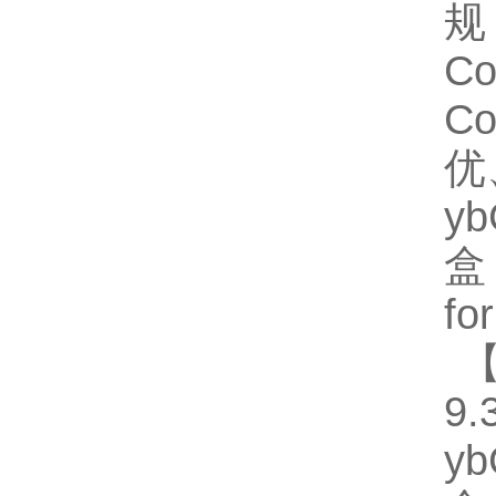
规格
C
C
优
y
盒
fo
【
9.
y