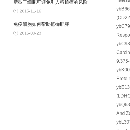
Inte
新型干细胞可避免引入移植瘤的风险
ybB6
2015-11-16
(CD
免疫细胞如何帮助抵御肥胖
ybC7
2015-09-23
Resp
ybC
Carc
9.375
ybK0
Prot
ybE1
(LD
ybQ
And 
ybL3