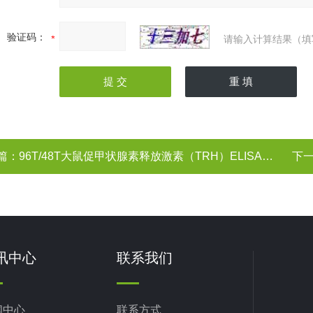
验证码：
请输入计算结果（填
篇：
96T/48T大鼠促甲状腺素释放激素（TRH）ELISA试剂盒
下
讯中心
联系我们
闻中心
联系方式