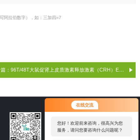
写阿拉伯数字），如：三加四=7
一篇：
96T/48T大鼠促肾上皮质激素释放激素（CRH）ELISA试剂盒
您好！欢迎前来咨询，很高兴为您
在线交流
服务，请问您要咨询什么问题呢？
021-60514606
您好，看您停留很久了，是否找到
了需求产品，您可以直接在线与我
邮箱：sale1@shybsw.net
联系！
地址：上海市沪闵路6088号龙之梦大厦8