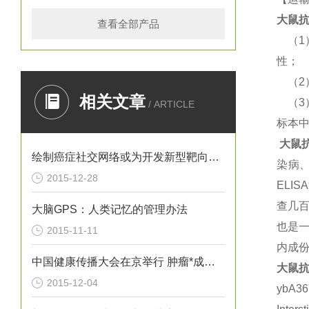
大鼠
抗
查看全部产品
（
1
性；
（
2
相关文章
（
3
/ ARTICLE
标本
大鼠
绘制癌症社交网络或为开发新型靶向疗法提供思路
染病
2015-12-28
ELISA
查几百
大脑GPS：人类记忆的管理办法
也是
2015-11-11
内成
中国健康传播大会在京举行 肿瘤*成为热议焦点
大鼠
抗
2015-12-04
ybA3