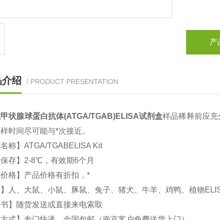
产
品介绍
/ PRODUCT PRESENTATION
甲状腺球蛋白抗体(ATGA/TGAB)
ELISA
试剂盒
样品稀释前应充
样时间尽可能与*次接近。
文名称】
ATGA/TGABELISA Kit
品保存】
2-8
℃，有效期
6
个月
价格】产品价格有折扣，*
属】人、大鼠、小鼠、豚鼠、兔子、猪犬、牛羊、鸡鸭、植物
ELI
明书】随货发送或直接来电索取
输方式】专门快递，全国包邮（南京客户免费送货上门）