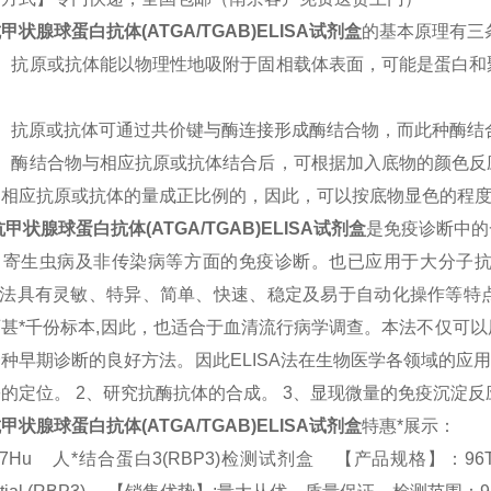
甲状腺球蛋白抗体(ATGA/TGAB)
ELISA
试剂盒
的基本原理有三
）抗原或抗体能以物理性地吸附于固相载体表面，可能是蛋白和
）抗原或抗体可通过共价键与酶连接形成酶结合物，而此种酶结
）酶结合物与相应抗原或抗体结合后，可根据加入底物的颜色反
中相应抗原或抗体的量成正比例的，因此，可以按底物显色的程
抗甲状腺球蛋白抗体(ATGA/TGAB)
ELISA
试剂盒
是免疫诊断中的
、寄生虫病及非传染病等方面的免疫诊断。也已应用于大分子
法具有灵敏、特异、简单、快速、稳定及易于自动化操作等特
甚*千份标本
,
因此，也适合于血清流行病学调查。本法不仅可以
一种早期诊断的良好方法。因此
ELISA
法在生物医学各领域的应
份的定位。
2
、研究抗酶抗体的合成。
3
、显现微量的免疫沉淀反
甲状腺球蛋白抗体(ATGA/TGAB)
ELISA
试剂盒
特惠*展示：
67Hu 人*结合蛋白3(RBP3)检测试剂盒 【产品规格】：96T/48T(两种规格)