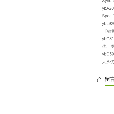
Synd
ybA2
Spec
ybL9
【销售
ybC3
优、质
ybC5
大从优
留