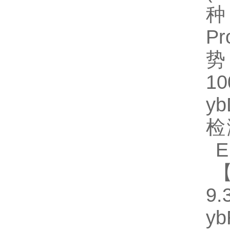
种规
Pr
势
1
y
检
EL
【
9.
y