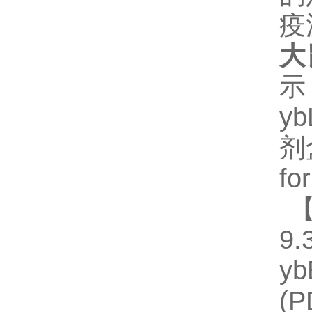
疫
大
示
y
剂
fo
【
9.
y
(