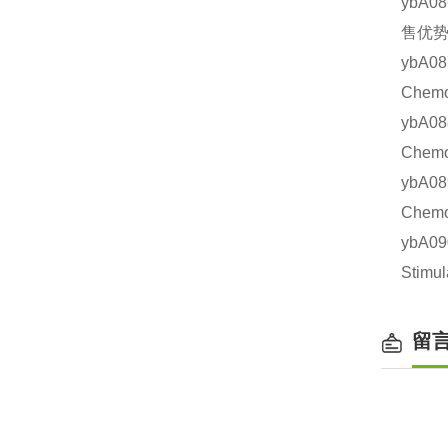
ybA0
售优势
ybA
Chem
ybA
Chem
ybA
Chem
ybA
Stim
留