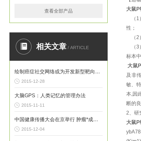
大鼠
P
查看全部产品
（
1
性；
（
2
相关文章
（
3
/ ARTICLE
标本
大鼠
绘制癌症社交网络或为开发新型靶向疗法提供思路
及非
2015-12-28
敏、
本
,
因
大脑GPS：人类记忆的管理办法
断的
2015-11-11
2
、研
中国健康传播大会在京举行 肿瘤*成为热议焦点
大鼠
P
2015-12-04
ybA7