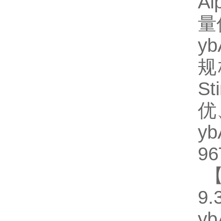
A
量
y
规格
S
优
y
96
【
9.
y