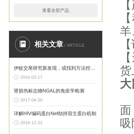
【
查看全部产品
【
羊
【
相关文章
/ ARTICLE
【
货
伊蚊交尾研究新发现，或找到方法控制寨卡病毒
2016-03-17
大
肾损伤标志物NGAL的免疫学检测
2017-04-20
面
详解HIV编码蛋白Nef劫持宿主蛋白机制
吸
2016-12-22