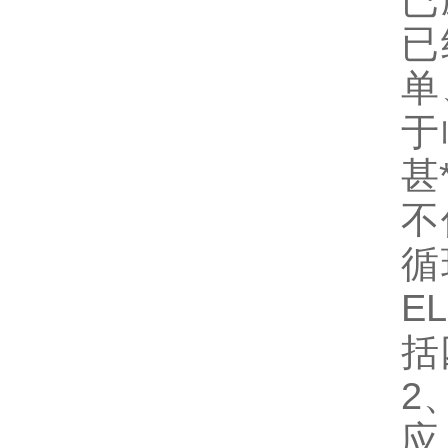
已
已
单
于
甚
不
循
EL
括
2
应