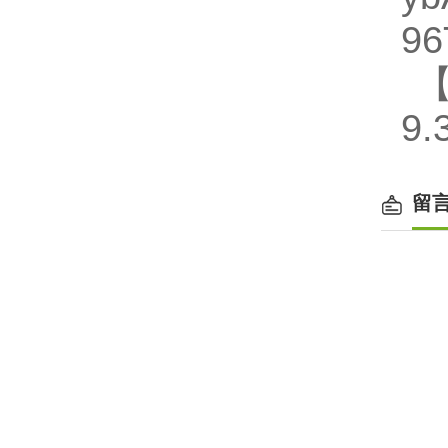
96
【
9.
留