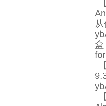
【
An
从
y
盒
fo
【
9.
y
【