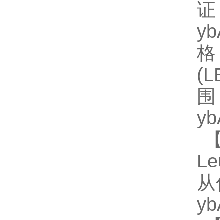
证
y
格
(
围
y
【
Le
从
y