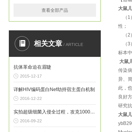
大鼠
儿
查看全部产品
（
1
性；
（
2
相关文章
（
3
/ ARTICLE
标本
大鼠
抗体革命迫在眉睫
传染
2015-12-17
异、
此，
详解HIV编码蛋白Nef劫持宿主蛋白机制
良好
2016-12-22
研究
实拍超级细菌入侵全过程，攻克1000倍浓度抗生素只需十天
大鼠
儿
2016-09-22
ybB2