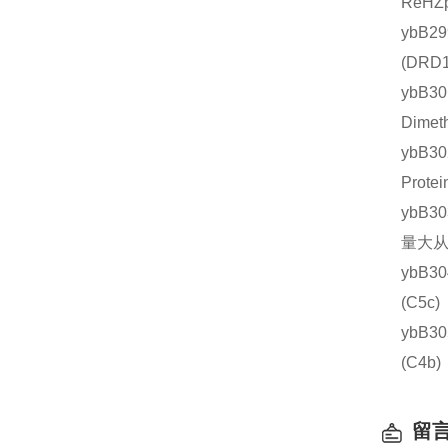
ReHZ
ybB2
(DR
ybB
Dime
ybB3
Prot
ybB3
量大从
ybB3
(C5
ybB3
(C4
留