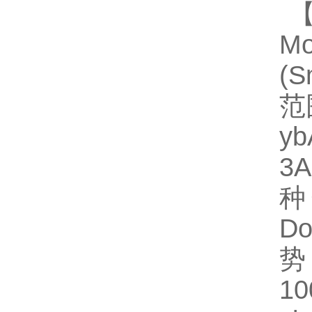
【
Mo
(
范
y
3
种规
Do
势
1