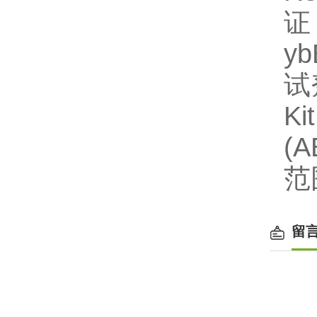
证
y
试
Ki
(
范围
留