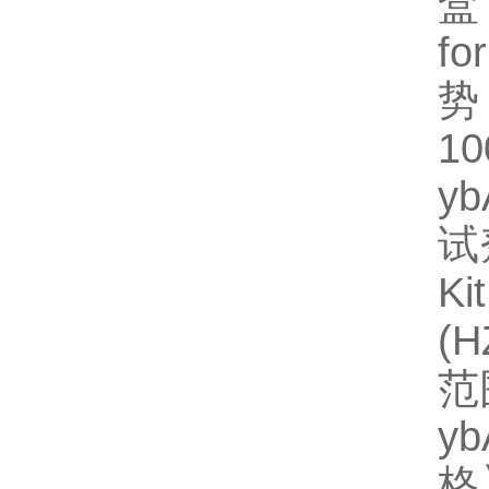
盒
fo
势
1
y
试
Ki
(
范
y
格】