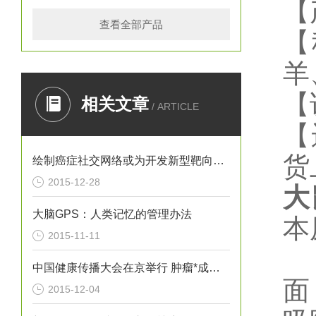
【
查看全部产品
【
羊
【
相关文章
/ ARTICLE
【
货
绘制癌症社交网络或为开发新型靶向疗法提供思路
2015-12-28
大
大脑GPS：人类记忆的管理办法
本
2015-11-11
中国健康传播大会在京举行 肿瘤*成为热议焦点
面
2015-12-04