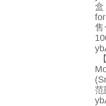
盒
fo
售
1
y
【
Mo
(
范
y