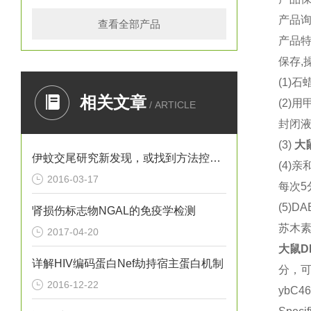
产品
查看全部产品
产品
保存,
(1)
石蜡
相关文章
(2)
用
/ ARTICLE
封闭液
(3)
大
伊蚊交尾研究新发现，或找到方法控制寨卡病毒
(4)
亲
2016-03-17
每次5
(5)DA
肾损伤标志物NGAL的免疫学检测
苏木
2017-04-20
大鼠
D
详解HIV编码蛋白Nef劫持宿主蛋白机制
分，
2016-12-22
ybC4