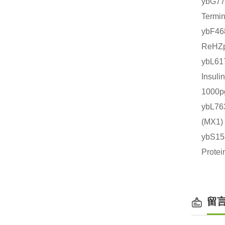
ybG7
Term
ybF4
ReHZ
ybL6
Insu
1000
ybL7
(MX
ybS1
Prot
留