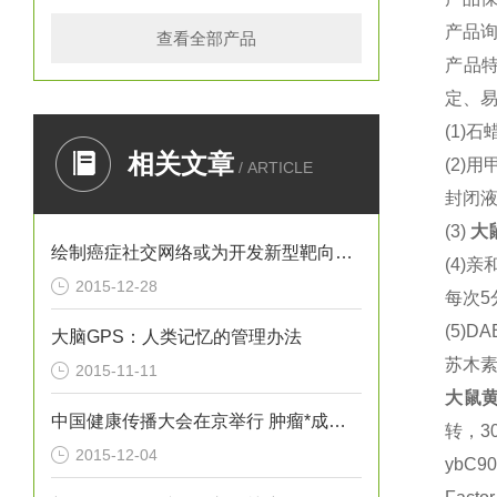
产品
查看全部产品
产品
定、易
(1)
石蜡
相关文章
(2)
用
/ ARTICLE
封闭液
(3)
大
绘制癌症社交网络或为开发新型靶向疗法提供思路
(4)
亲
2015-12-28
每次5
(5)DA
大脑GPS：人类记忆的管理办法
苏木
2015-11-11
大鼠
黄
中国健康传播大会在京举行 肿瘤*成为热议焦点
转，3
2015-12-04
ybC9