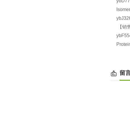
ybD7
Isom
ybJ3
【销售
ybF5
Prot
留