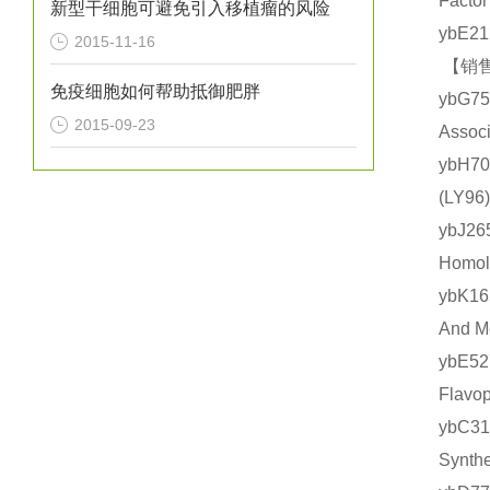
Fact
新型干细胞可避免引入移植瘤的风险
ybE2
2015-11-16
【销售
免疫细胞如何帮助抵御肥胖
ybG7
2015-09-23
Asso
ybH7
(LY
ybJ2
Homo
ybK1
And 
ybE5
Flav
ybC3
Synt