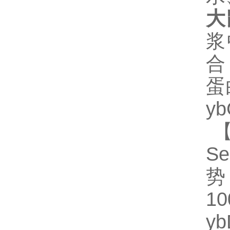
大
浆
合
蛋
y
【
Se
势
1
y