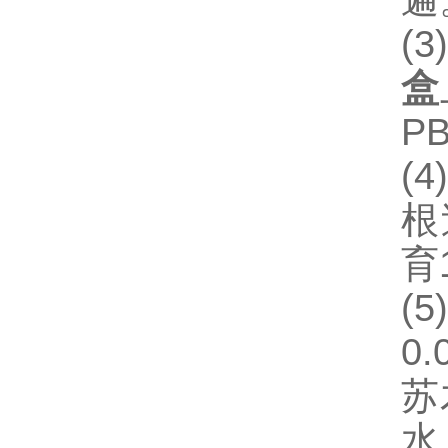
遍
(3
盒
P
(4)
根
育
(5
0.
苏
水