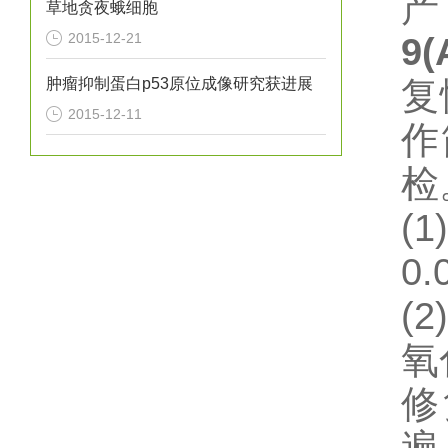
草地贪夜蛾细胞
2015-12-21
9(
肿瘤抑制蛋白p53原位成像研究获进展
复
2015-12-11
作
检
(1)
0.
(2)
氧
修