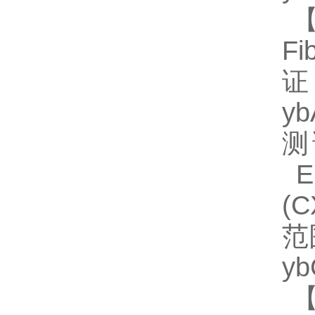
【
F
证
y
测
EL
(
范
y
【