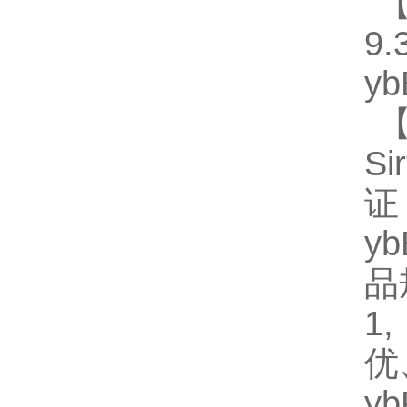
【
9.
y
【
S
证
y
品规
1
优
y