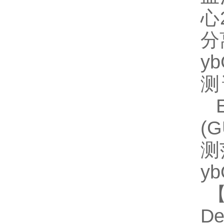
心
分
y
测
EL
(
测
y
【
D