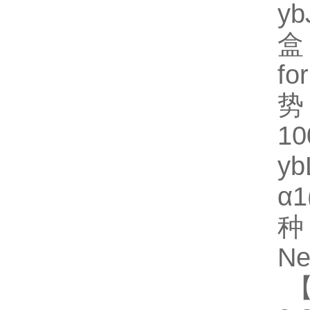
y
盒
fo
势
1
y
α
种规
Ne
【