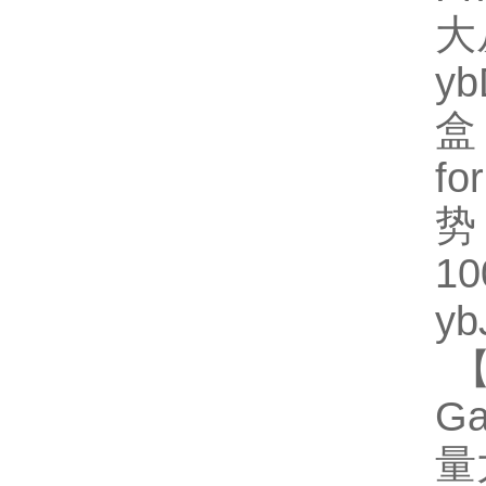
大
y
盒
fo
势
1
y
【
G
量