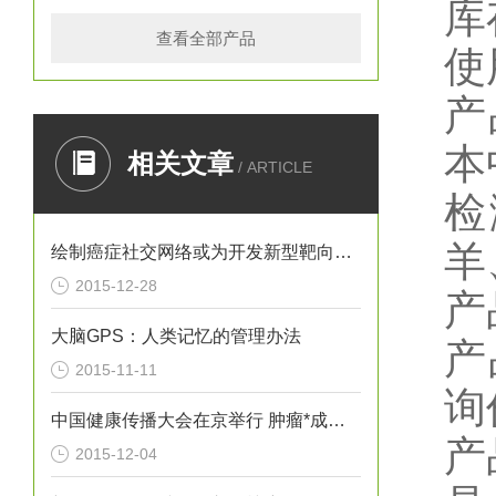
库
查看全部产品
使
产
本
相关文章
/ ARTICLE
检
羊
绘制癌症社交网络或为开发新型靶向疗法提供思路
2015-12-28
产
大脑GPS：人类记忆的管理办法
产
2015-11-11
询
中国健康传播大会在京举行 肿瘤*成为热议焦点
产
2015-12-04