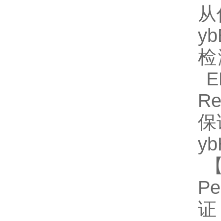
从
y
检
EL
R
保
y
【
P
证