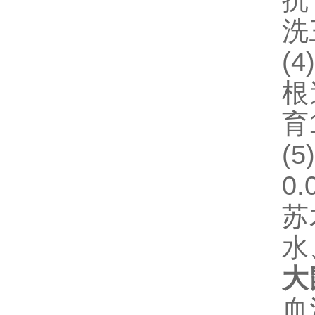
抗
洗
(4)
根
育
(5
0.
苏
水
大
血