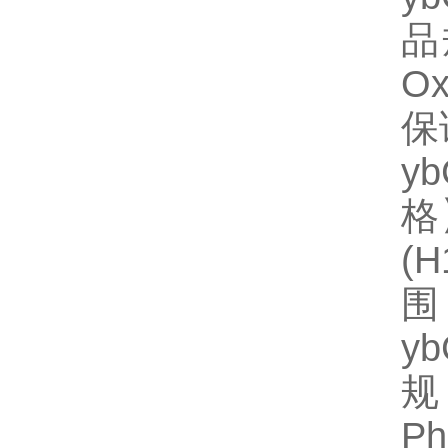
品
O
保
y
格】
(
围
y
规
Ph