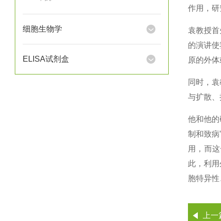
作用，研
细胞生物学
袁教授首
的演讲使
ELISA试剂盒
原的外体
同时，袁
与扩散、
他和他的
制和致病
用，而这
此，利用
胞特异性
上一