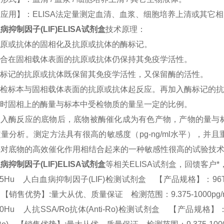
期应用】：
ELISA
法定量测定血清、血浆、细胞培养上清或其它相
病抑制因子(LIF)
ELISA
试剂盒
技术原理：
原或抗体的固相化及抗原或抗体的酶标记。
合在固相载体表面的抗原或抗体仍保持其免疫学活性。
标记的抗原或抗体既保留其免疫学活性，又保留酶的活性。
受检标本与固相载体表面的抗原或抗体起反应。再加入酶标记的抗
时固相上的酶量与标本中受检物质的量呈一定的比例。
加入酶反应的底物后，底物被酶催化成为有色产物，产物的量与
定量分析。测定方法具有很高的敏感度（
pg-ng/ml
水平），并且
酶对底物的高效催化作用相结合起来的一种敏感性很高的试验技
病抑制因子(LIF)
ELISA
试剂盒
等相关
ELISA
试剂盒，回馈客户*
85Hu 人白血病抑制因子(LIF)检测试剂盒 【产品规格】：96T/48T(两种规格)
F) 【销售优势】:量大从优、质量保证 检测范围：9.375-1000pg
90Hu 人抗SSA/Ro抗体(Anti-Ro)检测试剂盒 【产品规格】：96T/48T