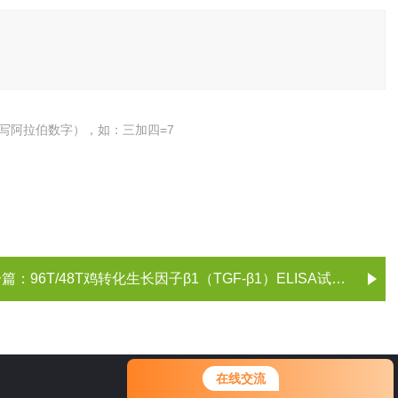
写阿拉伯数字），如：三加四=7
一篇：
96T/48T鸡转化生长因子β1（TGF-β1）ELISA试剂盒
在线交流