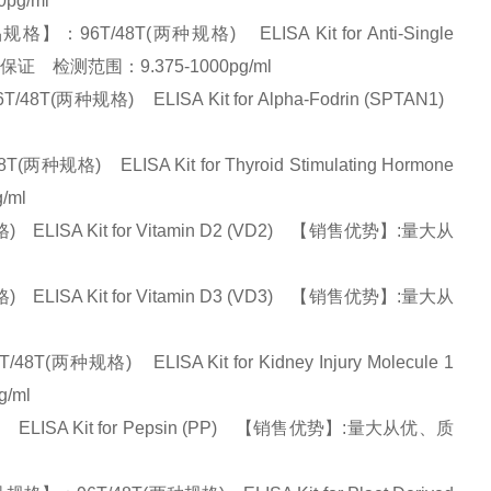
0pg/ml
6T/48T(两种规格) ELISA Kit for Anti-Single
、质量保证 检测范围：9.375-1000pg/ml
种规格) ELISA Kit for Alpha-Fodrin (SPTAN1)
ELISA Kit for Thyroid Stimulating Hormone
g/ml
ISA Kit for Vitamin D2 (VD2) 【销售优势】:量大从
ISA Kit for Vitamin D3 (VD3) 【销售优势】:量大从
) ELISA Kit for Kidney Injury Molecule 1
g/ml
ISA Kit for Pepsin (PP) 【销售优势】:量大从优、质