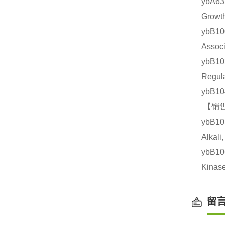
ybA6
Grow
ybB
Asso
ybB1
Regu
ybB1
【销售
ybB1
Alka
ybB1
Kin
留