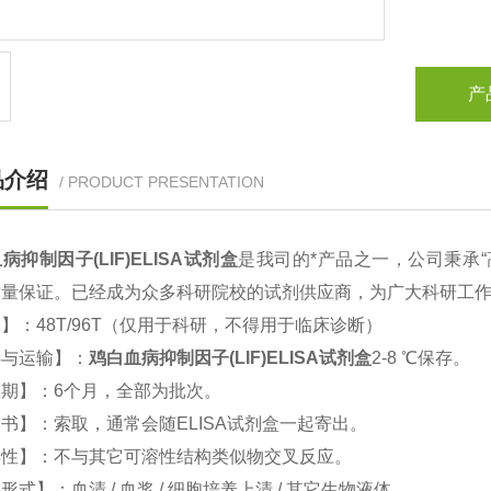
产
品介绍
/ PRODUCT PRESENTATION
病抑制因子(LIF)
ELISA
试剂盒
是我司的*产品之一，公司秉承
质量保证。已经成为众多科研院校的试剂供应商，为广大科研工
格】：
48T/96T
（仅用于科研，不得用于临床诊断）
存与运输】：
鸡
白血病抑制因子(LIF)
ELISA
试剂盒
2-8
℃保存。
效期】：
6
个月，全部为批次。
明书】：索取，通常会随
ELISA
试剂盒一起寄出。
异性】：不与其它可溶性结构类似物交叉反应。
品形式】：血清
/
血浆
/
细胞培养上清
/
其它生物液体。