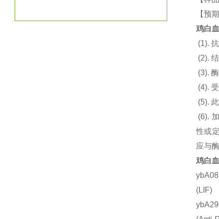
【预
鸡
白血
(1).
抗
(2).
结
(3).
酶
(4).
(5).
此
(6).
性或
应与
鸡
白血
ybA0
(LI
ybA2