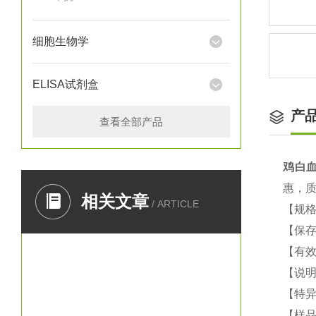
细胞生物学
ELISA试剂盒
产
查看全部产品
鸡
白血
惠，
相关文章
/ ARTICLE
【规
【保
【有
【说
【特
【样