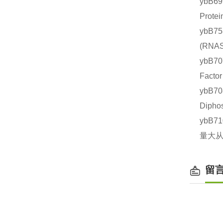
ybB6
Prot
ybB7
(RN
ybB7
Fact
ybB7
Diph
ybB7
量大从
留