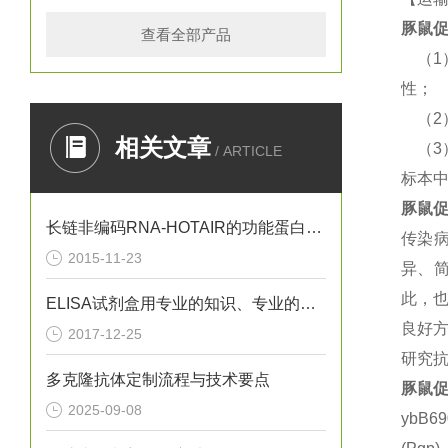
豚鼠
促
查看全部产品
（
性；
（
相关文章
（
/ ARTICLE
标本
豚鼠
促
长链非编码RNA-HOTAIR的功能蛋白质组学的研究
传染
2015-11-23
异、
此，
ELISA试剂盒用专业的知识、专业的设备
良好方
2017-12-25
研究抗
多克隆抗体定制流程与技术要点
豚鼠
促
2025-09-08
ybB6