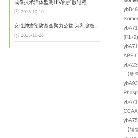
Isom
成像技术活体监测HIV的扩散过程
ybB4
2015-10-10
Isom
女性肿瘤预防基金聚力公益 为乳腺癌高危人群保驾护航
ybA7
2015-10-26
(F1
ybA7
APP 
ybA2
【销售
ybA
Phos
ybA
CCAA
ybA7
【销售