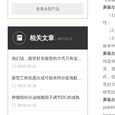
豚鼠
生
查看全部产品
（
性；
（
相关文章
（
/ ARTICLE
标本
豚鼠
生
他们说，能管好实验室的方式只有这一种
传染
2016-05-31
异、
此，
新型工程化蛋白或可扼杀阿尔兹海默氏症
良好方
2015-10-26
研究抗
肿瘤组织分泌细胞因子调节DC的成熟
豚鼠
生
2016-01-11
ybB4