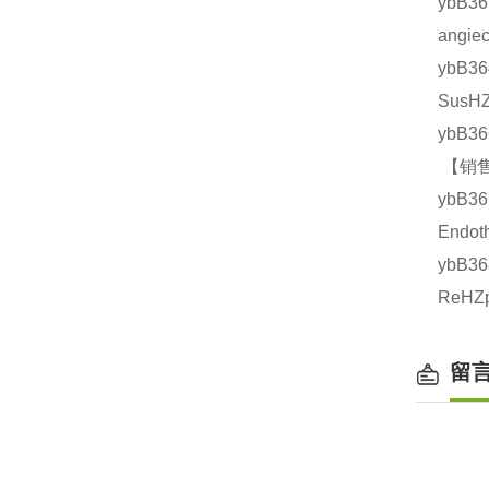
ybB
angi
ybB3
SusH
ybB3
【销售
ybB3
Endo
ybB3
ReHZ
留