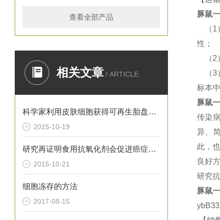
豚鼠
一
查看全部产品
（
性；
（
相关文章
（
/ ARTICLE
标本
豚鼠
一
科学家利用皮肤细胞获得可再生胎盘的干细胞
传染
2015-10-19
异、
此，
研究再证明食用抗氧化剂会促进癌症转移
良好方
2015-10-21
研究抗
细胞冻存的方法
豚鼠
一
2017-08-15
ybB3