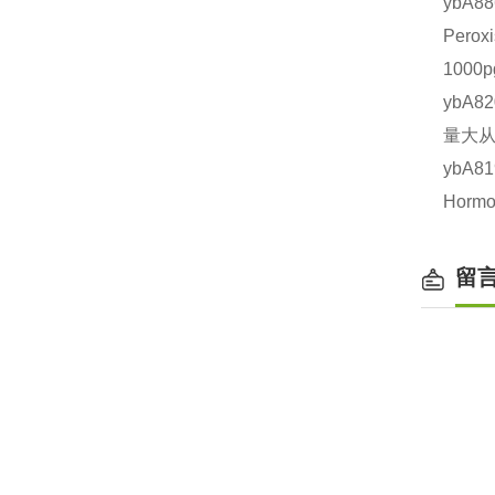
ybA
Pero
1000
ybA8
量大从
ybA8
Horm
留