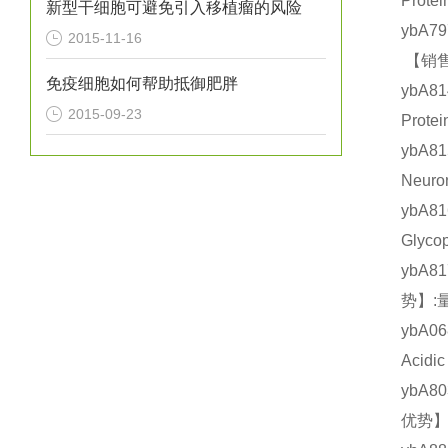
Prot
新型干细胞可避免引入移植瘤的风险
ybA7
2015-11-16
【销售
免疫细胞如何帮助抵御肥胖
ybA8
2015-09-23
Prot
ybA8
Neur
ybA8
Glyc
ybA8
势】:
ybA0
Acid
ybA8
优势】