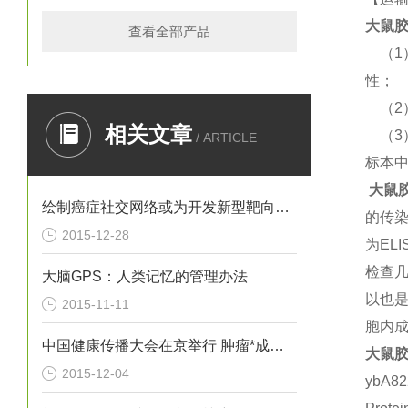
大鼠
胶
查看全部产品
（
性；
（
相关文章
（
/ ARTICLE
标本
大鼠
绘制癌症社交网络或为开发新型靶向疗法提供思路
的传
2015-12-28
为E
检查
大脑GPS：人类记忆的管理办法
以也是
2015-11-11
胞内成
中国健康传播大会在京举行 肿瘤*成为热议焦点
大鼠
胶
2015-12-04
ybA8