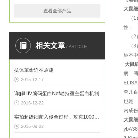
大鼠
细
查看全部产品
（
性；
（
相关文章
（
/ ARTICLE
标本
大鼠
抗体革命迫在眉睫
病、
2015-12-17
EL
查几
详解HIV编码蛋白Nef劫持宿主蛋白机制
也是一
2016-12-22
内成份
实拍超级细菌入侵全过程，攻克1000倍浓度抗生素只需十天
大鼠
细
2016-09-22
ybA3