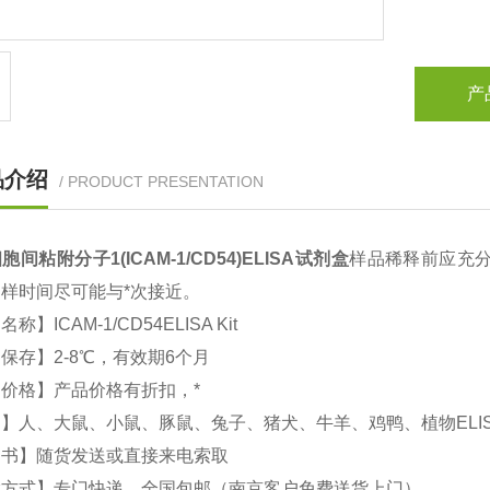
产
品介绍
/ PRODUCT PRESENTATION
胞间粘附分子1(ICAM-1/CD54)
ELISA试剂盒
样品稀释前应充
样时间尽可能与*次接近。
文名称】
ICAM-1/CD54
ELISA Kit
保存】2-8℃，有效期6个月
价格】产品价格有折扣，*
】人、大鼠、小鼠、豚鼠、兔子、猪犬、牛羊、鸡鸭、植物ELI
明书】随货发送或直接来电索取
输方式】专门快递，全国包邮（南京客户免费送货上门）