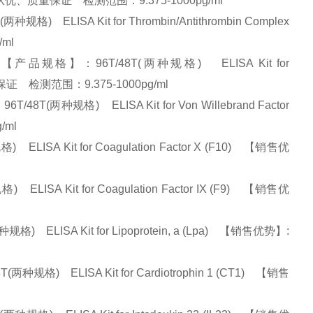
优势】:量大从优、质量保证 检测范围：9.375-1000pg/ml
LISA Kit for Thrombin/Antithrombin Complex
/ml
规格】：96T/48T(两种规格) ELISA Kit for
质量保证 检测范围：9.375-1000pg/ml
规格) ELISA Kit for Von Willebrand Factor
g/ml
A Kit for Coagulation Factor X (F10) 【销售优
A Kit for Coagulation Factor IX (F9) 【销售优
LISA Kit for Lipoprotein, a (Lpa) 【销售优势】:
 ELISA Kit for Cardiotrophin 1 (CT1) 【销售