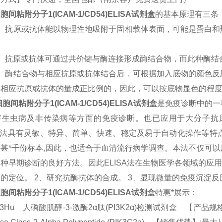
胞间粘附分子1(ICAM-1/CD54)
ELISA试剂盒
的基本原理有三条
1）抗原或抗体能以物理性地吸附于固相载体表面，可能是蛋白和
2）抗原或抗体可通过共价键与酶连接形成酶结合物，而此种酶结
3）酶结合物与相应抗原或抗体结合后，可根据加入底物的颜色反
中相应抗原或抗体的量成正比例的，因此，可以按底物显色的程
细胞间粘附分子1(ICAM-1/CD54)
ELISA试剂盒
是免疫诊断中的一
寄生虫病及非传染病等方面的免疫诊断。也已应用于大分子抗
ISA法具有灵敏、特异、简单、快速、稳定及易于自动化操作等
百甚*千份标本,因此，也适合于血清流行病学调查。本法不仅可
种早期诊断的良好方法。因此ELISA法在生物医学各领域的应
的定位。 2、研究抗酶抗体的合成。 3、显现微量的免疫沉淀反
胞间粘附分子1(ICAM-1/CD54)
ELISA试剂盒
特惠*展示：
83Hu 人磷酸肌醇-3-激酶2α肽(PI3K2α)检测试剂盒 【产品规格】：96T/