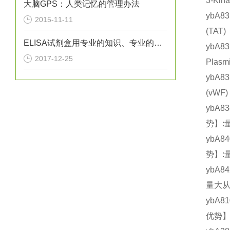
3-Ki
大脑GPS：人类记忆的管理办法
ybA8
2015-11-11
(TA
ELISA试剂盒用专业的知识、专业的设备
ybA
2017-12-25
Plas
ybA8
(vW
ybA8
势】:
ybA8
势】:
ybA8
量大从
ybA8
优势】