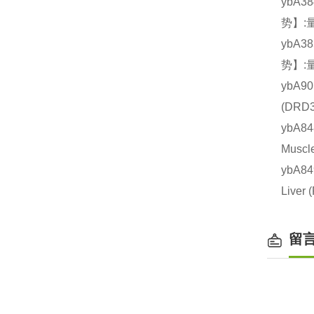
ybA3
势】:
ybA3
势】:
ybA9
(DR
ybA8
Mus
ybA8
Live
留