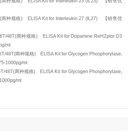
 ELISA Kit for Interleukin 23 (IL23) 【销售优
 ELISA Kit for Interleukin 27 (IL27) 【销售优
种规格) ELISA Kit for Dopamine ReHZptor D3
pg/ml
格) ELISA Kit for Glycogen Phosphorylase,
-1000pg/ml
格) ELISA Kit for Glycogen Phosphorylase,
000pg/ml