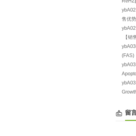
ReHZ
ybA0
售优势
ybA0
【销售
ybA0
(FA
ybA0
Apop
ybA0
Grow
留