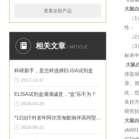
大鼠
白
查看全部产品
（
性；
（
相关文章
（
/ ARTICLE
标本
大鼠
白
科研新手，是怎样选择ELISA试剂盒
传染
2017-10-17
异、
此，
ELISA试剂盒满满诚意，“盒”乐不为？
良好方
2018-03-26
研究抗
*12治疗对老年阿尔茨海默病伴高同型半胱胺酸血症患者血清炎性因子
大鼠
白
2018-06-21
ybA0