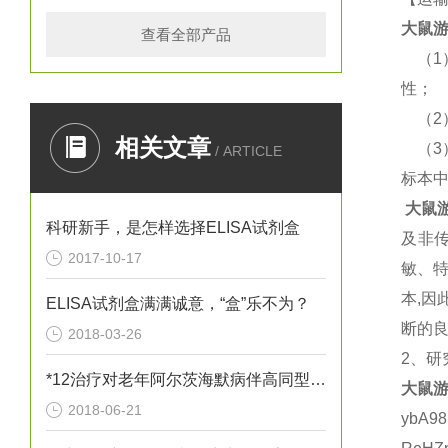
大鼠
游
查看全部产品
（
性；
（
相关文章
（
/ ARTICLE
标本
大鼠
科研新手，是怎样选择ELISA试剂盒
及非
2017-10-17
敏、
本,
ELISA试剂盒满满诚意，“盒”乐不为？
断的良
2018-03-26
2、研
*12治疗对老年阿尔茨海默病伴高同型半胱胺酸血症患者血清炎性因子
大鼠
游
2018-06-21
ybA9