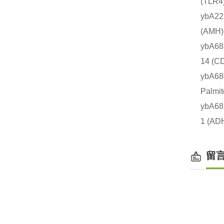
(TL
ybA2
(AM
ybA6
14 
ybA6
Palm
ybA6
1 (
留