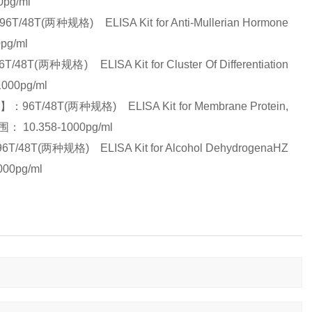
pg/ml
种规格) ELISA Kit for Anti-Mullerian Hormone
pg/ml
格) ELISA Kit for Cluster Of Differentiation
000pg/ml
8T(两种规格) ELISA Kit for Membrane Protein,
 10.358-1000pg/ml
两种规格) ELISA Kit for Alcohol DehydrogenaHZ
00pg/ml