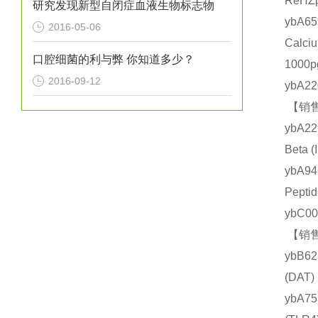
ReHZ
研究发现新型自闭症血液生物标志物
ybA
2016-05-06
Calc
口腔细菌的利与弊 你知道多少？
1000
2016-09-12
ybA2
【销售
ybA2
Beta
ybA9
Pept
ybC0
【销售
ybB6
(DA
ybA7