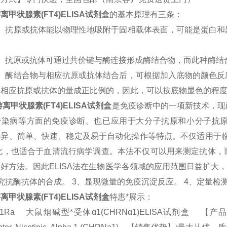
离甲状腺素(FT4)
ELISA试剂盒
的基本原理有三条：
1）抗原或抗体能以物理性地吸附于固相载体表面，可能是蛋白和
2）抗原或抗体可通过共价键与酶连接形成酶结合物，而此种酶结
3）酶结合物与相应抗原或抗体结合后，可根据加入底物的颜色反
中相应抗原或抗体的量成正比例的，因此，可以按底物显色的程
游离甲状腺素(FT4)
ELISA试剂盒
是免疫诊断中的一项新技术，现
传染病等方面的免疫诊断。也已应用于大分子抗原和小分子抗原的
特异、简单、快速、稳定及易于自动化操作等特点。不仅适用于临
因此，也适合于血清流行病学调查。本法不仅可以用来测定抗体，
好方法。因此ELISA法在生物医学各领域的应用范围日益扩大
究抗酶抗体的合成。 3、显现微量的免疫沉淀反应。 4、定量检
离甲状腺素(FT4)
ELISA试剂盒
特惠*展示：
81Ra 大鼠烟碱型*受体α1(CHRNα1)ELISA试剂盒 【产品规格】：9