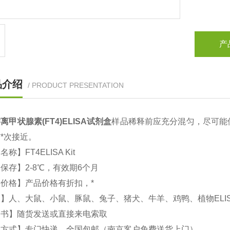
产
品介绍
/ PRODUCT PRESENTATION
离甲状腺素(FT4)
ELISA试剂盒
样品稀释前应充分混匀，尽可能
*次接近。
文名称】
FT4
ELISA Kit
保存】2-8℃，有效期6个月
价格】产品价格有折扣，*
】人、大鼠、小鼠、豚鼠、兔子、猪犬、牛羊、鸡鸭、植物ELI
明书】随货发送或直接来电索取
输方式】专门快递，全国包邮（南京客户免费送货上门）