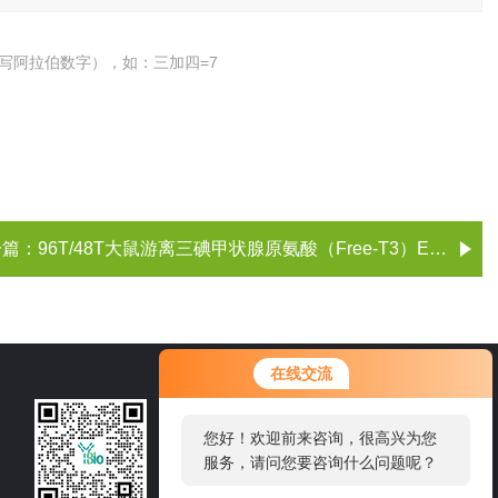
写阿拉伯数字），如：三加四=7
一篇：
96T/48T大鼠游离三碘甲状腺原氨酸（Free-T3）ELISA试剂盒
在线交流
021-60514606
您好！欢迎前来咨询，很高兴为您
服务，请问您要咨询什么问题呢？
邮箱：sale1@shybsw.net
地址：上海市沪闵路6088号龙之梦大厦8