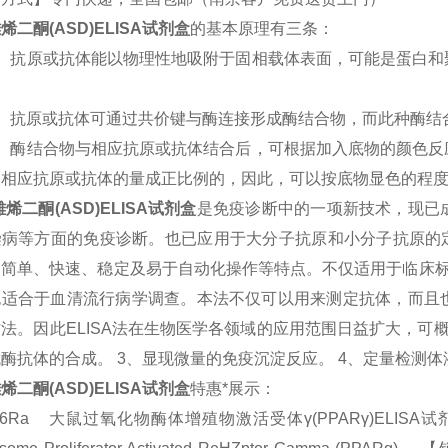
烯二酮(ASD)
ELISA试剂盒
的基本原理有三条：
1）抗原或抗体能以物理性地吸附于固相载体表面，可能是蛋白和
2）抗原或抗体可通过共价键与酶连接形成酶结合物，而此种酶结
3）酶结合物与相应抗原或抗体结合后，可根据加入底物的颜色反
中相应抗原或抗体的量成正比例的，因此，可以按底物显色的程
雄烯二酮(ASD)
ELISA试剂盒
是免疫诊断中的一项新技术，现已
染病等方面的免疫诊断。也已应用于大分子抗原和小分子抗原的定
、简单、快速、稳定及易于自动化操作等特点。不仅适用于临床标
也适合于血清流行病学调查。本法不仅可以用来测定抗体，而且
法。因此ELISA法在生物医学各领域的应用范围日益扩大，可概
酶抗体的合成。 3、显现微量的免疫沉淀反应。 4、定量检测
烯二酮(ASD)
ELISA试剂盒
特惠*展示：
886Ra 大鼠过氧化物酶体增殖物激活受体γ(PPARγ)ELISA试剂盒