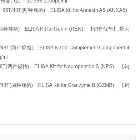
测范围： 10.358-1000pg/ml
T(两种规格) ELISA Kit for Annexin A5 (ANXA5)
格) ELISA Kit for Renin (REN) 【销售优势】:量大
规格) ELISA Kit for Complement Component 4
g/ml
格) ELISA Kit for Neuropeptide S (NPS) 【销
种规格) ELISA Kit for Granzyme B (GZMB) 【销