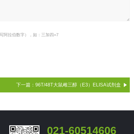
写阿拉伯数字），如：三加四=7
下一篇：
96T/48T大鼠雌三醇（E3）ELISA试剂盒
021-60514606