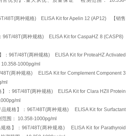
a (PPARg) 【销售优势】:量大从优、质量保证 检测范围： 10.358-
T(两种规格) ELISA Kit for Apelin 12 (AP12) 【销售
T(两种规格) ELISA Kit for CaspaHZ 8 (CASP8)
T(两种规格) ELISA Kit for ProteaHZ Activated
.358-1000pg/ml
规格) ELISA Kit for Complement Component 3
g/ml
8T(两种规格) ELISA Kit for Clara HZll Protein
000pg/ml
6T/48T(两种规格) ELISA Kit for Surfactant
范围： 10.358-1000pg/ml
T/48T(两种规格) ELISA Kit for Parathyroid