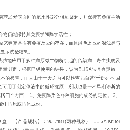
聚苯乙烯表面间的疏水性部分相互吸附，并保持其免疫学活
合物仍能保持其免疫学和酶学活性；
应来判定是否有免疫反应的存在，而且颜色反应的深浅是与
度显示试验结果。
成功地应用于多种病原微生物所引起的传染病、寄生虫病及
量测定，根据已经使用的结果，认为ELISA法具有灵敏、
本的检查，而且由于一天之内可以检查几百甚*千份标本,因
也可用于测定体液中的循环抗原，所以也是一种早期诊断的
括四个方面： 1、免疫酶染色各种细胞内成份的定位。 2、
体液中抗原或抗体成份。
 【产品规格】：96T/48T(两种规格) ELISA Kit for