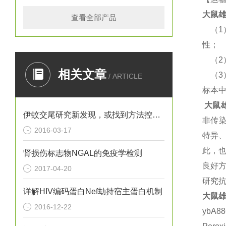
大鼠
雄
查看全部产品
（
性；
（
相关文章
（
/ ARTICLE
标本
大鼠
伊蚊交尾研究新发现，或找到方法控制寨卡病毒
非传
2016-03-17
特异
此，
肾损伤标志物NGAL的免疫学检测
良好方
2017-04-20
研究抗
详解HIV编码蛋白Nef劫持宿主蛋白机制
大鼠
雄
2016-12-22
ybA