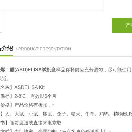
产
品介绍
/ PRODUCT PRESENTATION
烯二酮(ASD)
ELISA试剂盒
样品稀释前应充分混匀，尽可能使用
接近。
文名称】
ASD
ELISA Kit
保存】2-8℃，有效期6个月
价格】产品价格有折扣，*
】人、大鼠、小鼠、豚鼠、兔子、猪犬、牛羊、鸡鸭、植物ELI
明书】随货发送或直接来电索取
输方式】专门快递，全国包邮（南京客户免费送货上门）