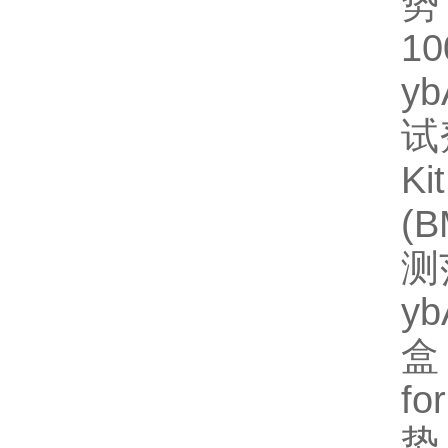
势
1
y
试
Ki
(
测
y
盒
fo
势