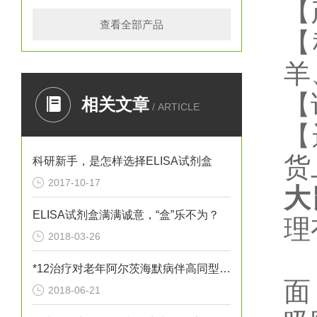
【
查看全部产品
【
羊
【
相关文章
/ ARTICLE
【
货
科研新手，是怎样选择ELISA试剂盒
2017-10-17
大
ELISA试剂盒满满诚意，“盒”乐不为？
理
2018-03-26
*12治疗对老年阿尔茨海默病伴高同型半胱胺酸血症患者血清炎性因子
面
2018-06-21