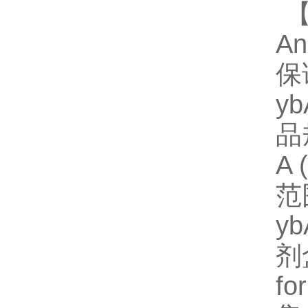
【
A
保
y
品规
A
范
y
剂
fo