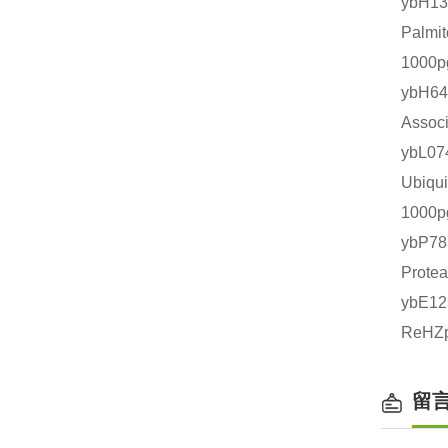
ybH1
Palm
1000
ybH6
Asso
ybL
Ubiq
1000
ybP
Prot
ybE1
ReHZ
留