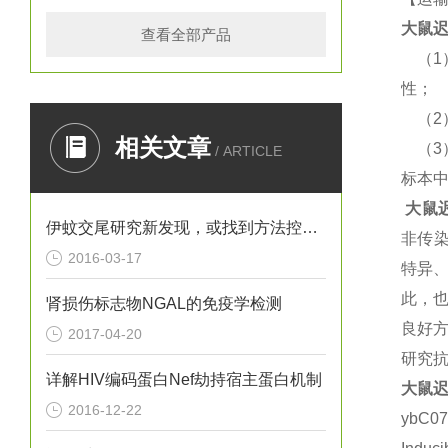
大鼠
迟
查看全部产品
（
性；
（
相关文章
（
/ ARTICLE
标本
大鼠
伊蚊交尾研究新发现，或找到方法控制寨卡病毒
非传
2016-03-17
特异
此，
肾损伤标志物NGAL的免疫学检测
良好方
2017-04-20
研究抗
详解HIV编码蛋白Nef劫持宿主蛋白机制
大鼠
迟
2016-12-22
ybC0