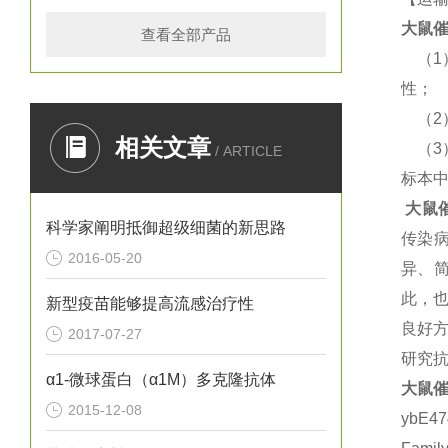
大鼠
催
查看全部产品
（
性；
（
相关文章
（
/ ARTICLE
标本
大鼠
科学家阐明抵御超级细菌的新思路
传染
2016-05-20
异、
此，
新型疫苗能够提高流感治疗性
良好方
2017-07-27
研究抗
α1-微球蛋白（α1M）多克隆抗体
大鼠
催
2015-12-08
ybE4