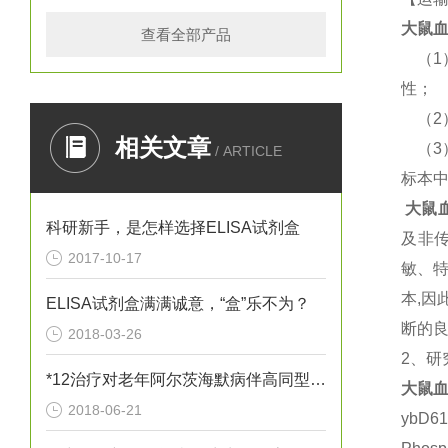
大鼠
血
查看全部产品
（
性；
（
相关文章
（
/ ARTICLE
标本
大鼠
科研新手，是怎样选择ELISA试剂盒
及非
2017-10-17
敏、
本,
ELISA试剂盒满满诚意，“盒”乐不为？
断的良
2018-03-26
2、研
*12治疗对老年阿尔茨海默病伴高同型半胱胺酸血症患者血清炎性因子
大鼠
血
2018-06-21
ybD6