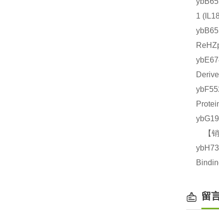
ybB6
1 (
ybB6
ReHZ
ybE6
Deri
ybF5
Prot
ybG1
【销售
ybH7
Bind
留