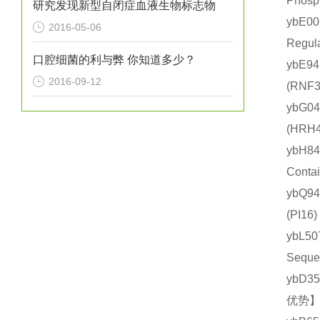
Phos
研究发现新型自闭症血液生物标志物
ybE
2016-05-06
Regu
口腔细菌的利与弊 你知道多少？
ybE9
2016-09-12
(RN
ybG0
(HR
ybH8
Cont
ybQ9
(PI
ybL5
Sequ
ybD3
优势】