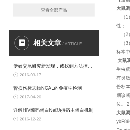
大鼠
凋
查看全部产品
（
性；
（
相关文章
（
/ ARTICLE
标本
大鼠
伊蚊交尾研究新发现，或找到方法控制寨卡病毒
生虫
2016-03-17
有灵
份标
肾损伤标志物NGAL的免疫学检测
期诊断
2017-04-20
位。 
详解HIV编码蛋白Nef劫持宿主蛋白机制
大鼠
凋
2016-12-22
ybF8