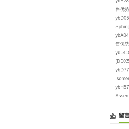
ybB2
售优势
ybD
Sphi
ybA0
售优势
ybL4
(DD
ybD7
Isom
ybH5
Asse
留