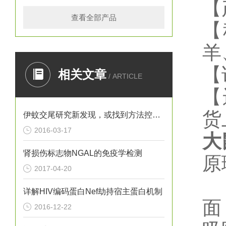
【
查看全部产品
【
羊
【
相关文章
/ ARTICLE
【
货
伊蚊交尾研究新发现，或找到方法控制寨卡病毒
2016-03-17
大
肾损伤标志物NGAL的免疫学检测
原
2017-04-20
详解HIV编码蛋白Nef劫持宿主蛋白机制
面
2016-12-22