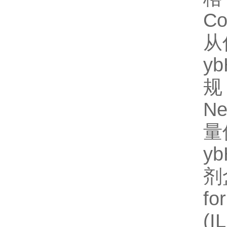
C
从
y
规
N
量
y
剂
fo
(