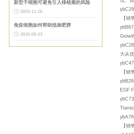
优、质
新型干细胞可避免引入移植瘤的风险
ybC2
2015-11-16
【销售
免疫细胞如何帮助抵御肥胖
ybB6
2015-09-23
Grow
ybC2
大从优
ybC4
【销售
ybB2
EGF 
ybC7
Tran
ybA7
【销售