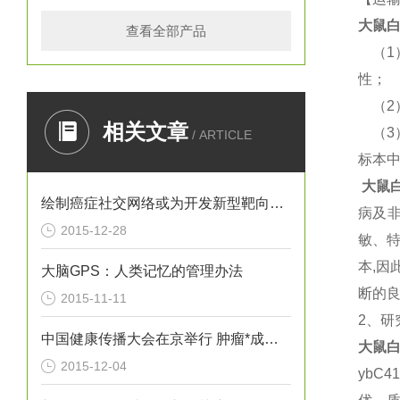
大鼠
白
查看全部产品
（
性；
（
相关文章
（
/ ARTICLE
标本
大鼠
白
绘制癌症社交网络或为开发新型靶向疗法提供思路
病及
2015-12-28
敏、
本,
大脑GPS：人类记忆的管理办法
断的良
2015-11-11
2、研
中国健康传播大会在京举行 肿瘤*成为热议焦点
大鼠
白
2015-12-04
ybC4