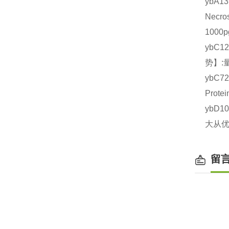
ybA
Necr
1000
ybC1
势】:
ybC7
Prot
ybD1
大从优
留