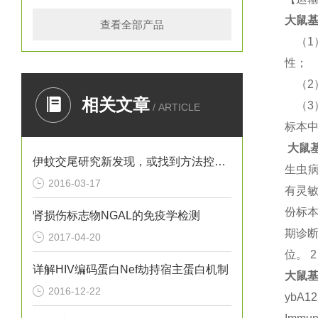
大鼠
基
查看全部产品
（
性；
（
相关文章
（
/ ARTICLE
标本
大鼠
伊蚊交尾研究新发现，或找到方法控制寨卡病毒
生虫
2016-03-17
有灵
份标
肾损伤标志物NGAL的免疫学检测
期诊断
2017-04-20
位。 
详解HIV编码蛋白Nef劫持宿主蛋白机制
大鼠
基
2016-12-22
ybA1