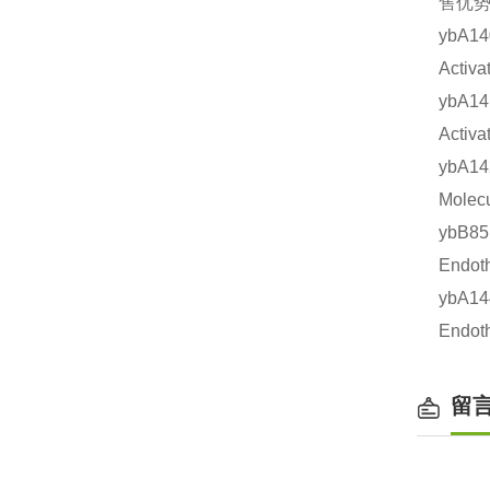
售优势
ybA
Acti
ybA1
Acti
ybA1
Mole
ybB8
Endo
ybA
Endo
留