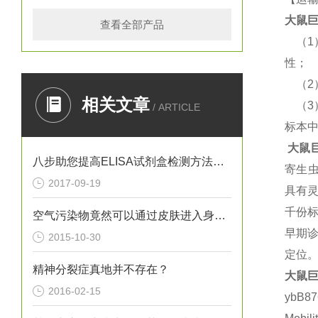
大鼠
巨
查看全部产品
（
性；
（
相关文章
（
/ ARTICLE
标本
大鼠
八步助您提高ELISA试剂盒检测方法灵敏度
寄生
2017-09-19
具有
千份
空气污染物竟然可以通过皮肤进入身体？！
早期诊
2015-10-30
定位。
精神分裂症真地并不存在？
大鼠
巨
2016-02-15
ybB