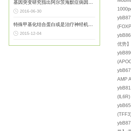
Mobi
基因突变研究指出阿尔茨海默症病因新方向
1000
2016-06-30
ybB8
特殊甲基化结合蛋白或是治疗神经机能障碍的关键
(FO
2015-12-04
ybB8
优势】
ybB8
(AP
ybB6
AMP 
ybB8
(IL
ybB6
(TF
ybB8